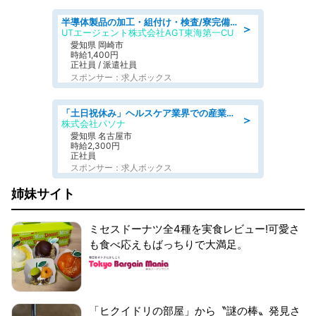
半導体製品の加工・組付け・検査/寮完備/日勤/日払い/工場・製造
＞
UTエージェント株式会社AGT東海第一CU
愛知県 岡崎市
時給1,400円
正社員 / 派遣社員
スポンサー：求人ボックス
「土日祝休み」ヘルスケア業界での産業保健師業務/看護師/高時給/未経験OK/要資格:正看護師
＞
株式会社パソナ
愛知県 名古屋市
時給2,300円
正社員
スポンサー：求人ボックス
姉妹サイト
ミセスドーナツ全4種を実食レビュー!可愛さ
も食べ応えもばっちりで大満足。
「ヒクイドリの部屋」から〝謎の棒〟発見さ