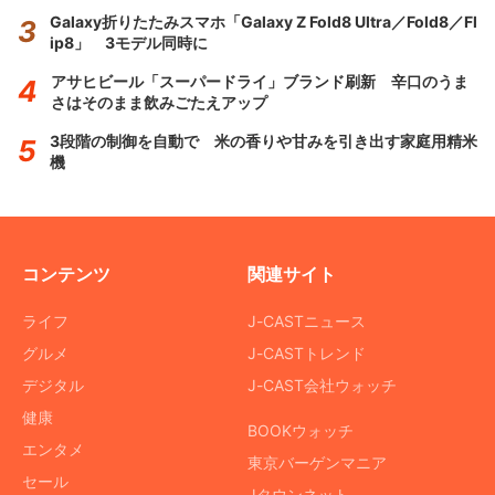
Galaxy折りたたみスマホ「Galaxy Z Fold8 Ultra／Fold8／Fl
ip8」 3モデル同時に
アサヒビール「スーパードライ」ブランド刷新 辛口のうま
さはそのまま飲みごたえアップ
3段階の制御を自動で 米の香りや甘みを引き出す家庭用精米
機
コンテンツ
関連サイト
ライフ
J-CASTニュース
グルメ
J-CASTトレンド
デジタル
J-CAST会社ウォッチ
健康
BOOKウォッチ
エンタメ
東京バーゲンマニア
セール
Jタウンネット