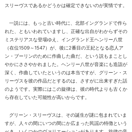
スリーヴスであるかどうかは確定できないのが実情です。
一説には、もっと古い時代に、北部イングランドで作ら
れた、ともいわれていますし、正確な出自がわからずその
ミステリアスな登場ゆえ、イングランド王ヘンリー八世
（在位1509～1547）が、後に2番目の王妃となる恋人ア
ン・ブーリンのために作曲した曲だ、という説もまことし
やかにささやかれました。ヘンリー八世が音楽にも造詣が
深く、作曲していたというのは本当ですが、グリーン・ス
リーヴスを彼の作品だとするのは、さすがに出来すぎた話
のようです。実際にはこの旋律は、彼の時代よりも古くか
ら存在していた可能性が高いからです。
グリーン・スリーヴスは、その誕生が謎に包まれていま
すが、人々の間にいつの間にか広まった民謡の特徴という
べき、いくつかのヴァリエーションがあります。旋律の音