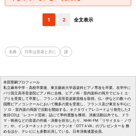
1
2
全文表示
名曲
日常は音楽と共に
謎
本田聖嗣プロフィール
私立麻布中学・高校卒業後、東京藝術大学器楽科ピアノ専攻を卒業。在学中に
パリ国立高等音楽院ピアノ科に合格、ピアノ科・室内楽科の両方でピルミ エ･
プリを受賞して卒業し、フランス高等音楽家資格を取得。仏・伊などの数々の
国際ピアノコンクールにおいて幾多の賞を受賞し、フランス及び東京を中心に
ソ ロ・室内楽の両面で活動を開始する。オクタヴィアレコードより発売した2
枚目CDは「レコード芸術」誌にて準特選盤を獲得。演奏活動以外でも、ドラ
マ・映画などの音楽の作曲・演奏を担当したり、NHK-FM「リサイタル・ノヴ
ァ」や、インターネットクラシックラジオ「OTTＡVA」のプレゼンターを 務
めるほか、テレビにも多数出演している。日本演奏連盟会員。