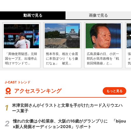
動画で見る
画像で見る
「異物使用疑惑」元韓
熊本市長、相次ぐ余震
広島原爆の日、小沢一
張
国セーブ王、出場停止
に本音ぽつり「もう嫌
郎氏が高市政権を「戦
ォ
明けマウンドで...
だなぁ」 被災...
前回帰路線」と...
気
J-CAST トレンド
アクセスランキング
もっと見る
米津玄師さんがイラストと文章を手がけたカード入りウエハ
ース菓子
憧れの女優は小松菜奈、大阪の16歳がグランプリに 「bijou
x新人発掘オーディション2026」リポート