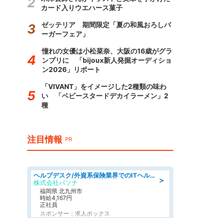
カード入りウエハース菓子
ゼッテリア 期間限定「夏の和風おろしバ
ーガーフェア」
憧れの女優は小松菜奈、大阪の16歳がグラ
ンプリに 「bijoux新人発掘オーディショ
ン2026」リポート
「VIVANT」をイメージした2種類の味わ
い 「ベビースタードデカイラーメン」2
種
注目情報
PR
ヘルプデスク/外資系保険業界でのITヘルプデスク業務/駅近/即日勤務可/ヘルプデスク
＞
株式会社パソナ
福岡県 北九州市
時給4,167円
正社員
スポンサー：求人ボックス