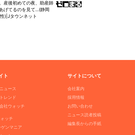
。産後初めての夜、助産師
げてるのを見て...(静岡
性)|Jタウンネット
イト
サイトについて
Tニュース
会社案内
Tトレンド
採用情報
ST会社ウォッチ
お問い合わせ
ニュース読者投稿
ウォッチ
編集長からの手紙
ーゲンマニア