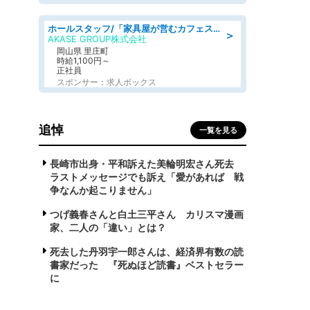
ホールスタッフ/「家具屋が営むカフェスタッフ!」週2日～OK!嬉しいまかない付き/岡山県/浅口郡里庄町
＞
AKASE GROUP株式会社
岡山県 里庄町
時給1,100円～
正社員
スポンサー：求人ボックス
追悼
一覧を見る
長崎市出身・平和訴えた美輪明宏さん死去
ラストメッセージでも訴え「愛があれば 戦
争なんか起こりません」
つげ義春さんと白土三平さん カリスマ漫画
家、二人の「違い」とは？
死去した丹羽宇一郎さんは、経済界有数の読
書家だった 『死ぬほど読書』ベストセラー
に