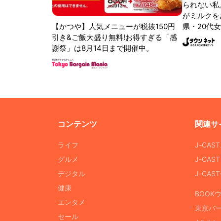
られない私
がミルクをあ
【かつや】人気メニューが税抜150円
県・20代女
引き&ご飯大盛り無料!お得すぎる「感
謝祭」は8月14日まで開催中。
コンテンツ
関連サ
ライフ
J-CAS
グルメ
J-CAS
デジタル
J-CA
健康
BOOK
エンタメ
東京バ
セール