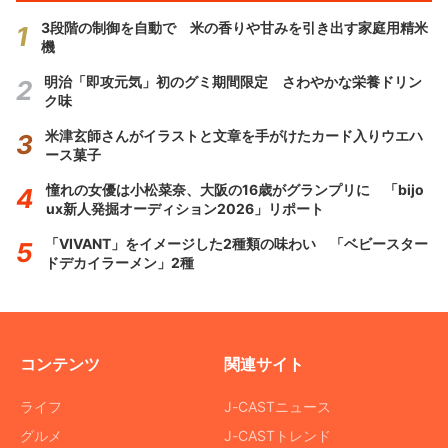
3段階の制御を自動で 米の香りや甘みを引き出す家庭用精米
機
明治「即攻元気」初のグミ期間限定 さわやかな栄養ドリン
ク味
米津玄師さんがイラストと文章を手がけたカード入りウエハ
ース菓子
憧れの女優は小松菜奈、大阪の16歳がグランプリに 「bijo
ux新人発掘オーディション2026」リポート
「VIVANT」をイメージした2種類の味わい 「ベビースター
ドデカイラーメン」2種
コンテンツ
関連サイト
ライフ
J-CASTニュース
グルメ
J-CASTトレンド