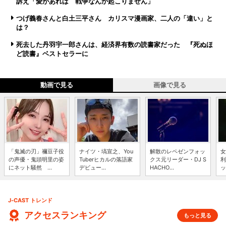
訴え「愛があれば 戦争なんか起こりません」
つげ義春さんと白土三平さん カリスマ漫画家、二人の「違い」と
は？
死去した丹羽宇一郎さんは、経済界有数の読書家だった 『死ぬほ
ど読書』ベストセラーに
動画で見る
画像で見る
「鬼滅の刃」禰豆子役
ナイツ・塙宣之、You
解散のレペゼンフォッ
女
の声優・鬼頭明里の姿
Tuberヒカルの落語家
クス元リーダー・DJ S
利
にネット騒然 ...
デビュー...
HACHO...
ッ
J-CAST トレンド
アクセスランキング
もっと見る