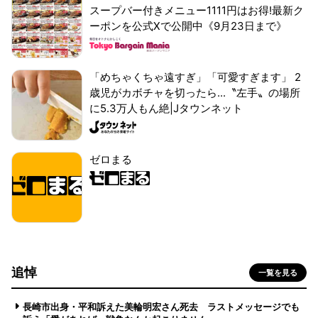
スープバー付きメニュー1111円はお得!最新ク
ーポンを公式Xで公開中《9月23日まで》
「めちゃくちゃ遠すぎ」「可愛すぎます」 2
歳児がカボチャを切ったら...〝左手〟の場所
に5.3万人もん絶|Jタウンネット
ゼロまる
追悼
一覧を見る
長崎市出身・平和訴えた美輪明宏さん死去 ラストメッセージでも