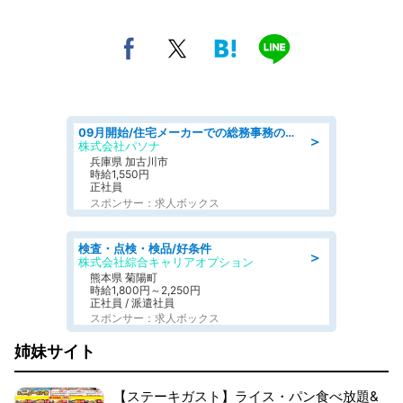
09月開始/住宅メーカーでの総務事務のお仕事/駅近/車通勤可/一般事務/人事労務
＞
株式会社パソナ
兵庫県 加古川市
時給1,550円
正社員
スポンサー：求人ボックス
検査・点検・検品/好条件
＞
株式会社綜合キャリアオプション
熊本県 菊陽町
時給1,800円～2,250円
正社員 / 派遣社員
スポンサー：求人ボックス
姉妹サイト
【ステーキガスト】ライス・パン食べ放題&