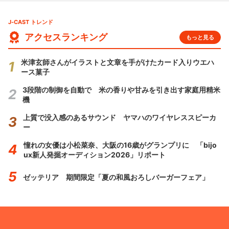
J-CAST トレンド
アクセスランキング
もっと見る
米津玄師さんがイラストと文章を手がけたカード入りウエハ
ース菓子
3段階の制御を自動で 米の香りや甘みを引き出す家庭用精米
機
上質で没入感のあるサウンド ヤマハのワイヤレススピーカ
ー
憧れの女優は小松菜奈、大阪の16歳がグランプリに 「bijo
ux新人発掘オーディション2026」リポート
ゼッテリア 期間限定「夏の和風おろしバーガーフェア」