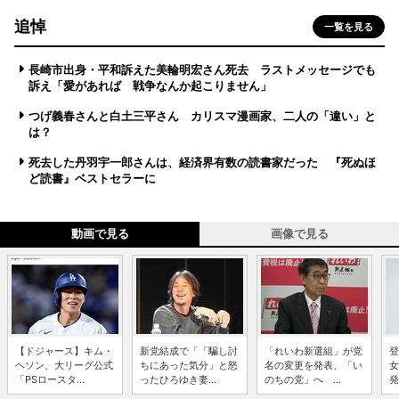
追悼
一覧を見る
長崎市出身・平和訴えた美輪明宏さん死去 ラストメッセージでも
訴え「愛があれば 戦争なんか起こりません」
つげ義春さんと白土三平さん カリスマ漫画家、二人の「違い」と
は？
死去した丹羽宇一郎さんは、経済界有数の読書家だった 『死ぬほ
ど読書』ベストセラーに
動画で見る
画像で見る
【ドジャース】キム・
新党結成で「「騙し討
「れいわ新選組」が党
登
ヘソン、大リーグ公式
ちにあった気分」と怒
名の変更を発表、「い
女
「PSロースタ...
ったひろゆき妻...
のちの党」へ ...
発