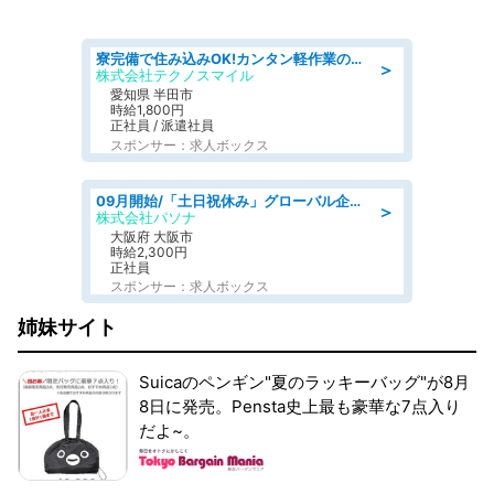
寮完備で住み込みOK!カンタン軽作業のお仕事 denso aichi
＞
株式会社テクノスマイル
愛知県 半田市
時給1,800円
正社員 / 派遣社員
スポンサー：求人ボックス
09月開始/「土日祝休み」グローバル企業での産業保健のお仕事/保健師/高時給/残業なし/服装自由
＞
株式会社パソナ
大阪府 大阪市
時給2,300円
正社員
スポンサー：求人ボックス
姉妹サイト
Suicaのペンギン"夏のラッキーバッグ"が8月
8日に発売。Pensta史上最も豪華な7点入り
だよ~。