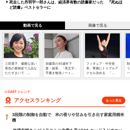
死去した丹羽宇一郎さんは、経済界有数の読書家だった 『死ぬほ
ど読書』ベストセラーに
動画で見る
画像で見る
三田寛子、優雅な淡い
加藤茶の45歳年下
フィギュア・中井亜
制
黄色の着物姿で上品な
妻・綾菜、「美文字」
美、華麗にトリプルア
う
たたずまいで ...
手書き勉強ノート...
クセル決める 「...
一
J-CAST トレンド
アクセスランキング
もっと見る
3段階の制御を自動で 米の香りや甘みを引き出す家庭用精米
機