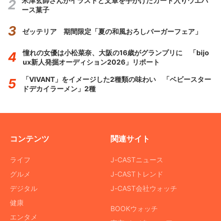
米津玄師さんがイラストと文章を手がけたカード入りウエハ
ース菓子
ゼッテリア 期間限定「夏の和風おろしバーガーフェア」
憧れの女優は小松菜奈、大阪の16歳がグランプリに 「bijo
ux新人発掘オーディション2026」リポート
「VIVANT」をイメージした2種類の味わい 「ベビースター
ドデカイラーメン」2種
コンテンツ
関連サイト
ライフ
J-CASTニュース
グルメ
J-CASTトレンド
デジタル
J-CAST会社ウォッチ
健康
BOOKウォッチ
エンタメ