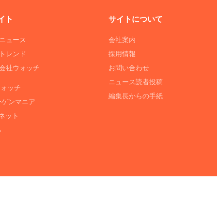
イト
サイトについて
Tニュース
会社案内
Tトレンド
採用情報
ST会社ウォッチ
お問い合わせ
ニュース読者投稿
ウォッチ
編集長からの手紙
ーゲンマニア
ネット
る