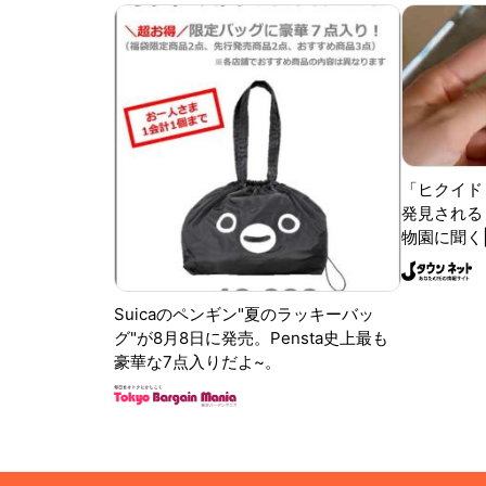
「ヒクイド
発見される 
物園に聞く
Suicaのペンギン"夏のラッキーバッ
グ"が8月8日に発売。Pensta史上最も
豪華な7点入りだよ~。