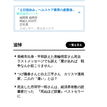
「土日祝休み」ヘルスケア業界の産業保健師/高時給/未経験OK/要資格:保健師、正看護師
＞
株式会社パソナ
福岡県 福岡市
時給2,300円
正社員
スポンサー：求人ボックス
追悼
一覧を見る
長崎市出身・平和訴えた美輪明宏さん死去
ラストメッセージでも訴え「愛があれば 戦
争なんか起こりません」
つげ義春さんと白土三平さん カリスマ漫画
家、二人の「違い」とは？
死去した丹羽宇一郎さんは、経済界有数の読
書家だった 『死ぬほど読書』ベストセラー
に