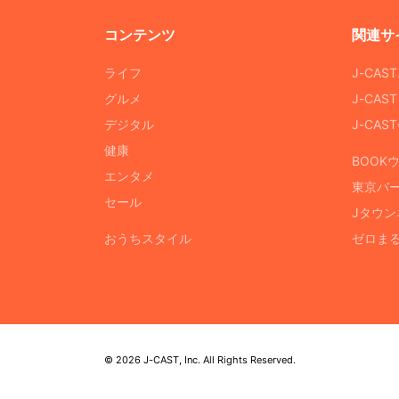
コンテンツ
関連サ
ライフ
J-CAS
グルメ
J-CAS
デジタル
J-CA
健康
BOOK
エンタメ
東京バ
セール
Jタウン
おうちスタイル
ゼロま
© 2026 J-CAST, Inc. All Rights Reserved.