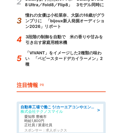
8 Ultra／Fold8／Flip8」 3モデル同時に
憧れの女優は小松菜奈、大阪の16歳がグラ
ンプリに 「bijoux新人発掘オーディショ
ン2026」リポート
3段階の制御を自動で 米の香りや甘みを
引き出す家庭用精米機
「VIVANT」をイメージした2種類の味わ
い 「ベビースタードデカイラーメン」2
種
注目情報
PR
自動車工場で働こう!カーエアコンやエンジンの製造・加工業務/寮完備 denso aichi
＞
株式会社テクノスマイル
愛知県 豊橋市
時給1,800円
正社員 / 派遣社員
スポンサー：求人ボックス