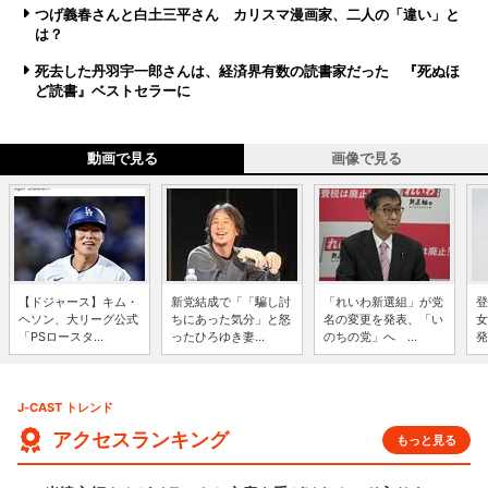
つげ義春さんと白土三平さん カリスマ漫画家、二人の「違い」と
は？
死去した丹羽宇一郎さんは、経済界有数の読書家だった 『死ぬほ
ど読書』ベストセラーに
動画で見る
画像で見る
【ドジャース】キム・
新党結成で「「騙し討
「れいわ新選組」が党
登
ヘソン、大リーグ公式
ちにあった気分」と怒
名の変更を発表、「い
女
「PSロースタ...
ったひろゆき妻...
のちの党」へ ...
発
J-CAST トレンド
アクセスランキング
もっと見る