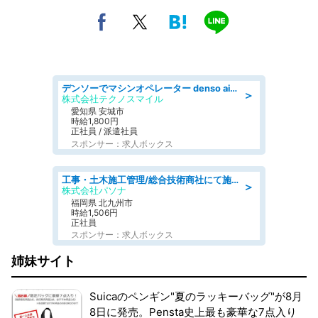
デンソーでマシンオペレーター denso aichi
＞
株式会社テクノスマイル
愛知県 安城市
時給1,800円
正社員 / 派遣社員
スポンサー：求人ボックス
工事・土木施工管理/総合技術商社にて施工管理のお仕事/即日勤務可/車通勤可/工事・土木施工管理/生産・品質管理
＞
株式会社パソナ
福岡県 北九州市
時給1,506円
正社員
スポンサー：求人ボックス
姉妹サイト
Suicaのペンギン"夏のラッキーバッグ"が8月
8日に発売。Pensta史上最も豪華な7点入り