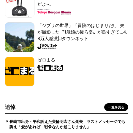
だよ~。
「ジブリの世界」「冒険のはじまりだ!」 夫
が撮影した〝1歳娘の後ろ姿〟が良すぎて...4.
8万人感激|Jタウンネット
ゼロまる
追悼
一覧を見る
長崎市出身・平和訴えた美輪明宏さん死去 ラストメッセージでも
訴え「愛があれば 戦争なんか起こりません」