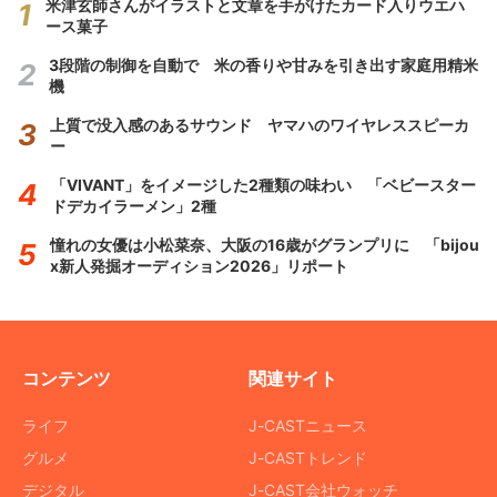
米津玄師さんがイラストと文章を手がけたカード入りウエハ
ース菓子
3段階の制御を自動で 米の香りや甘みを引き出す家庭用精米
機
上質で没入感のあるサウンド ヤマハのワイヤレススピーカ
ー
「VIVANT」をイメージした2種類の味わい 「ベビースター
ドデカイラーメン」2種
憧れの女優は小松菜奈、大阪の16歳がグランプリに 「bijou
x新人発掘オーディション2026」リポート
コンテンツ
関連サイト
ライフ
J-CASTニュース
グルメ
J-CASTトレンド
デジタル
J-CAST会社ウォッチ