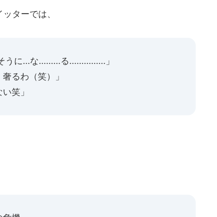
イッターでは、
.........る...............」
、奢るわ（笑）」
ない笑」