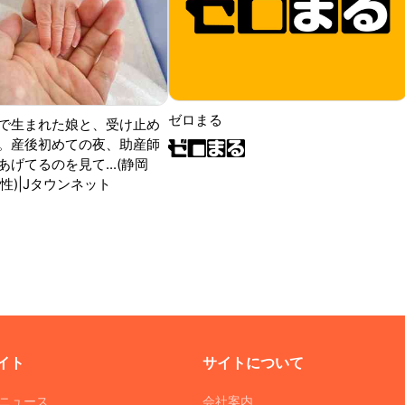
ゼロまる
で生まれた娘と、受け止め
。産後初めての夜、助産師
げてるのを見て...(静岡
性)|Jタウンネット
イト
サイトについて
Tニュース
会社案内