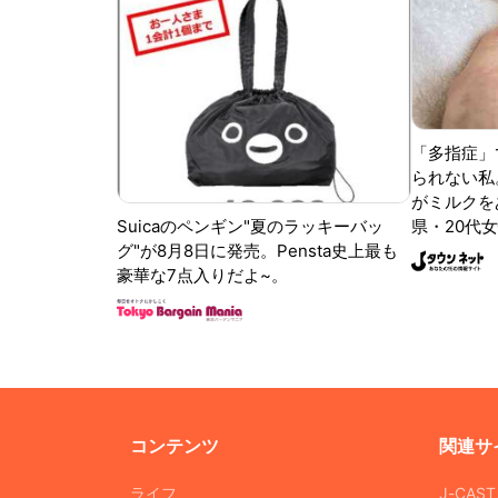
「多指症」
られない私
がミルクをあ
Suicaのペンギン"夏のラッキーバッ
県・20代女
グ"が8月8日に発売。Pensta史上最も
豪華な7点入りだよ~。
コンテンツ
関連サ
ライフ
J-CAS