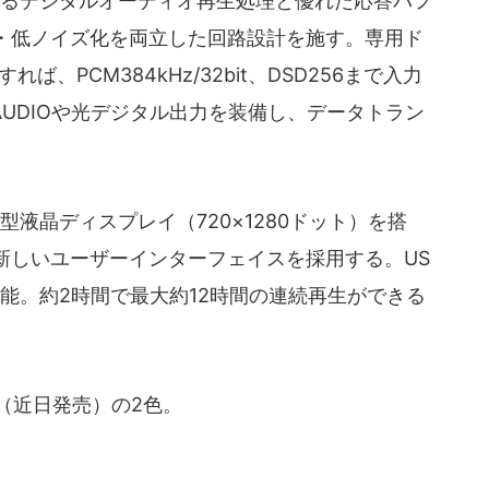
るデジタルオーディオ再生処理と優れた応答パフ
・低ノイズ化を両立した回路設計を施す。専用ド
、PCM384kHz/32bit、DSD256まで入力
-AUDIOや光デジタル出力を装備し、データトラン
液晶ディスプレイ（720×1280ドット）を搭
新しいユーザーインターフェイスを採用する。US
が可能。約2時間で最大約12時間の連続再生ができる
per（近日発売）の2色。
。