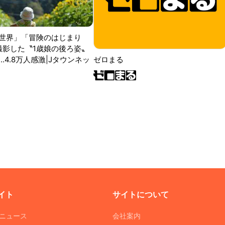
世界」「冒険のはじまり
が撮影した〝1歳娘の後ろ姿〟
ゼロまる
..4.8万人感激|Jタウンネッ
イト
サイトについて
Tニュース
会社案内