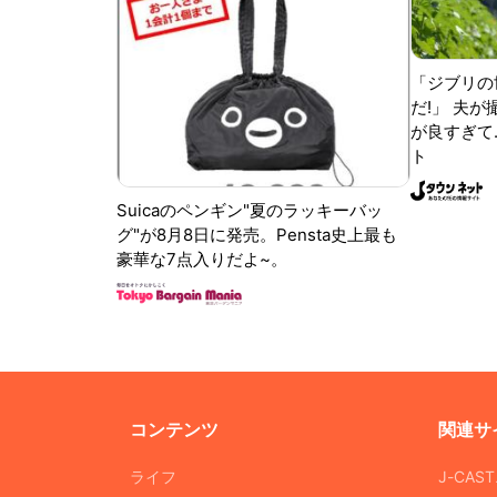
「ジブリの
だ!」 夫
が良すぎて.
ト
Suicaのペンギン"夏のラッキーバッ
グ"が8月8日に発売。Pensta史上最も
豪華な7点入りだよ~。
コンテンツ
関連サ
ライフ
J-CAS