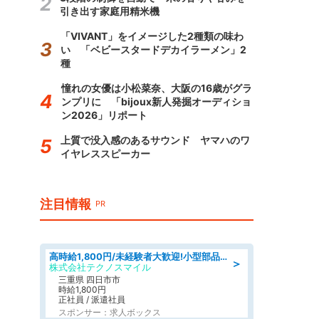
引き出す家庭用精米機
「VIVANT」をイメージした2種類の味わ
い 「ベビースタードデカイラーメン」2
種
憧れの女優は小松菜奈、大阪の16歳がグラ
ンプリに 「bijoux新人発掘オーディショ
ン2026」リポート
上質で没入感のあるサウンド ヤマハのワ
イヤレススピーカー
注目情報
PR
高時給1,800円/未経験者大歓迎!小型部品の加工業務 denso aichi
＞
株式会社テクノスマイル
三重県 四日市市
時給1,800円
正社員 / 派遣社員
スポンサー：求人ボックス