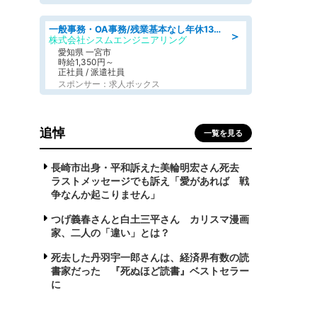
一般事務・OA事務/残業基本なし年休130日社保完備の一般・調達事務
＞
株式会社シスムエンジニアリング
愛知県 一宮市
時給1,350円～
正社員 / 派遣社員
スポンサー：求人ボックス
追悼
一覧を見る
長崎市出身・平和訴えた美輪明宏さん死去
ラストメッセージでも訴え「愛があれば 戦
争なんか起こりません」
つげ義春さんと白土三平さん カリスマ漫画
家、二人の「違い」とは？
死去した丹羽宇一郎さんは、経済界有数の読
書家だった 『死ぬほど読書』ベストセラー
に