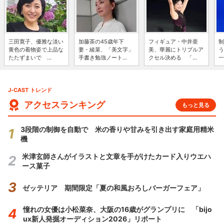
三田寛子、優雅な淡い
加藤茶の45歳年下
フィギュア・中井亜
制
黄色の着物姿で上品な
妻・綾菜、「美文字」
美、華麗にトリプルア
う
たたずまいで ...
手書き勉強ノート...
クセル決める 「...
一
J-CAST トレンド
アクセスランキング
もっと見る
3段階の制御を自動で 米の香りや甘みを引き出す家庭用精米
機
米津玄師さんがイラストと文章を手がけたカード入りウエハ
ース菓子
ゼッテリア 期間限定「夏の和風おろしバーガーフェア」
憧れの女優は小松菜奈、大阪の16歳がグランプリに 「bijo
ux新人発掘オーディション2026」リポート