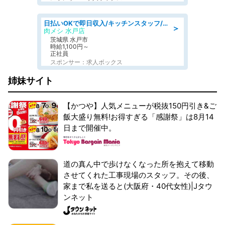
日払いOKで即日収入/キッチンスタッフ/「原付免許必須」デリバリー業務など、自己成長可能な幅広い仕事に挑戦!髪型自由&ピアス・ネイルOK/茨城県/水戸市
＞
肉メシ 水戸店
茨城県 水戸市
時給1,100円～
正社員
スポンサー：求人ボックス
姉妹サイト
【かつや】人気メニューが税抜150円引き&ご
飯大盛り無料!お得すぎる「感謝祭」は8月14
日まで開催中。
道の真ん中で歩けなくなった所を抱えて移動
させてくれた工事現場のスタッフ。その後、
家まで私を送ると(大阪府・40代女性)|Jタウ
ンネット