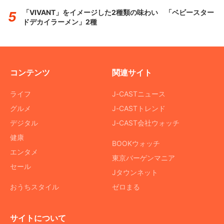
「VIVANT」をイメージした2種類の味わい 「ベビースター
ドデカイラーメン」2種
コンテンツ
関連サイト
ライフ
J-CASTニュース
グルメ
J-CASTトレンド
デジタル
J-CAST会社ウォッチ
健康
BOOKウォッチ
エンタメ
東京バーゲンマニア
セール
Jタウンネット
おうちスタイル
ゼロまる
サイトについて