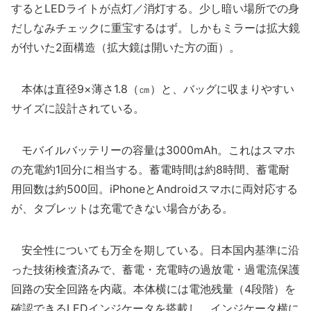
するとLEDライトが点灯／消灯する。少し暗い場所での身
だしなみチェックに重宝するはず。しかもミラーは拡大鏡
が付いた2面構造（拡大鏡は開いた方の面）。
本体は直径9×薄さ1.8（㎝）と、バッグに収まりやすい
サイズに設計されている。
モバイルバッテリーの容量は3000mAh。これはスマホ
の充電約1回分に相当する。蓄電時間は約8時間、蓄電耐
用回数は約500回。iPhoneとAndroidスマホに両対応する
が、タブレットは充電できない場合がある。
安全性についても万全を期している。日本国内基準に沿
った技術検査済みで、蓄電・充電時の過放電・過電流保護
回路の安全回路を内蔵。本体横には電池残量（4段階）を
確認できるLEDインジケータを搭載し、インジケータ横に