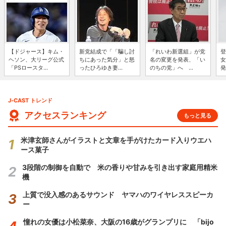
【ドジャース】キム・
新党結成で「「騙し討
「れいわ新選組」が党
登
ヘソン、大リーグ公式
ちにあった気分」と怒
名の変更を発表、「い
女
「PSロースタ...
ったひろゆき妻...
のちの党」へ ...
発
J-CAST トレンド
アクセスランキング
もっと見る
米津玄師さんがイラストと文章を手がけたカード入りウエハ
ース菓子
3段階の制御を自動で 米の香りや甘みを引き出す家庭用精米
機
上質で没入感のあるサウンド ヤマハのワイヤレススピーカ
ー
憧れの女優は小松菜奈、大阪の16歳がグランプリに 「bijo