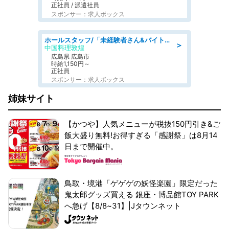
正社員 / 派遣社員
スポンサー：求人ボックス
ホールスタッフ/「未経験者さん&バイトデビューも大歓迎」残業ほぼなし×1日3時間〜勤務OK!フォロー体制も充実/広島県/広島市南区
＞
中国料理敦煌
広島県 広島市
時給1,150円～
正社員
スポンサー：求人ボックス
姉妹サイト
【かつや】人気メニューが税抜150円引き&ご
飯大盛り無料!お得すぎる「感謝祭」は8月14
日まで開催中。
鳥取・境港「ゲゲゲの妖怪楽園」限定だった
鬼太郎グッズ買える 銀座・博品館TOY PARK
へ急げ【8/8~31】|Jタウンネット