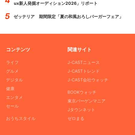
ux新人発掘オーディション2026」リポート
ゼッテリア 期間限定「夏の和風おろしバーガーフェア」
コンテンツ
関連サイト
ライフ
J-CASTニュース
グルメ
J-CASTトレンド
デジタル
J-CAST会社ウォッチ
健康
BOOKウォッチ
エンタメ
東京バーゲンマニア
セール
Jタウンネット
おうちスタイル
ゼロまる