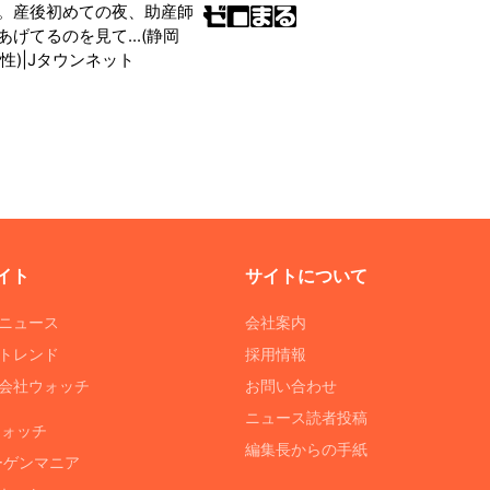
。産後初めての夜、助産師
げてるのを見て...(静岡
性)|Jタウンネット
イト
サイトについて
Tニュース
会社案内
Tトレンド
採用情報
ST会社ウォッチ
お問い合わせ
ニュース読者投稿
ウォッチ
編集長からの手紙
ーゲンマニア