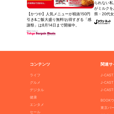
られない私
がミルクをあ
【かつや】人気メニューが税抜150円
県・20代女
引き&ご飯大盛り無料!お得すぎる「感
謝祭」は8月14日まで開催中。
コンテンツ
関連サ
ライフ
J-CAS
グルメ
J-CAS
デジタル
J-CA
健康
BOOK
エンタメ
東京バ
セール