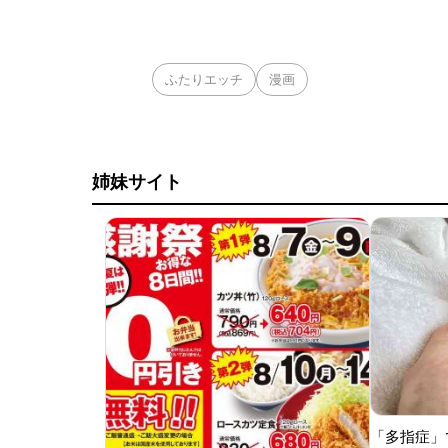
ふたりエッチ
漫画
姉妹サイト
「多指症」