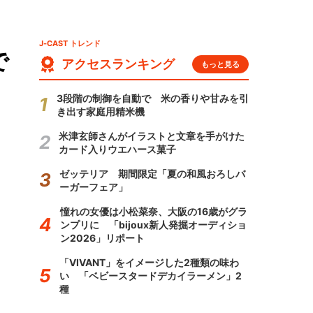
J-CAST トレンド
で
アクセスランキング
もっと見る
3段階の制御を自動で 米の香りや甘みを引
き出す家庭用精米機
米津玄師さんがイラストと文章を手がけた
カード入りウエハース菓子
ゼッテリア 期間限定「夏の和風おろしバ
ーガーフェア」
憧れの女優は小松菜奈、大阪の16歳がグラ
ンプリに 「bijoux新人発掘オーディショ
ン2026」リポート
「VIVANT」をイメージした2種類の味わ
い 「ベビースタードデカイラーメン」2
種