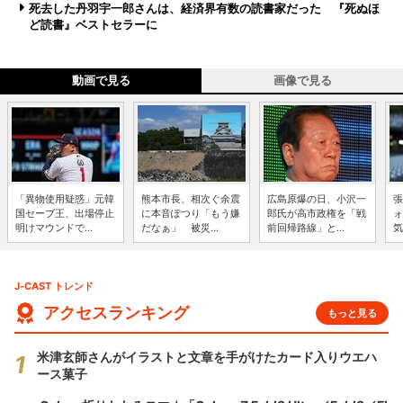
死去した丹羽宇一郎さんは、経済界有数の読書家だった 『死ぬほ
ど読書』ベストセラーに
動画で見る
画像で見る
「異物使用疑惑」元韓
熊本市長、相次ぐ余震
広島原爆の日、小沢一
張
国セーブ王、出場停止
に本音ぽつり「もう嫌
郎氏が高市政権を「戦
ォ
明けマウンドで...
だなぁ」 被災...
前回帰路線」と...
気
J-CAST トレンド
アクセスランキング
もっと見る
米津玄師さんがイラストと文章を手がけたカード入りウエハ
ース菓子