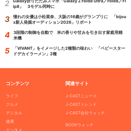
Galaxy折りたたみスマホ「Galaxy Z Fold8 Ultra／Fold8／Fl
ip8」 3モデル同時に
憧れの女優は小松菜奈、大阪の16歳がグランプリに 「bijou
x新人発掘オーディション2026」リポート
3段階の制御を自動で 米の香りや甘みを引き出す家庭用精
米機
「VIVANT」をイメージした2種類の味わい 「ベビースター
ドデカイラーメン」2種
コンテンツ
関連サイト
ライフ
J-CASTニュース
グルメ
J-CASTトレンド
デジタル
J-CAST会社ウォッチ
健康
BOOKウォッチ
エンタメ