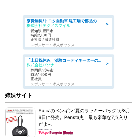
寮費無料/トヨタ自動車 堤工場で部品の組立製造/tutumi
＞
株式会社テクノスマイル
愛知県 豊田市
時給2,100円
正社員 / 派遣社員
スポンサー：求人ボックス
「土日祝休み」治験コーディネーターのお仕事/未経験OK
＞
株式会社パソナ
静岡県 浜松市
時給1,600円
正社員
スポンサー：求人ボックス
姉妹サイト
Suicaのペンギン"夏のラッキーバッグ"が8月
8日に発売。Pensta史上最も豪華な7点入り
だよ~。