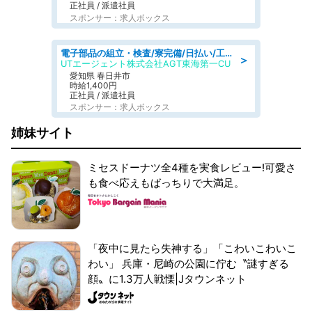
正社員 / 派遣社員
スポンサー：求人ボックス
電子部品の組立・検査/寮完備/日払い/工場・製造
＞
UTエージェント株式会社AGT東海第一CU
愛知県 春日井市
時給1,400円
正社員 / 派遣社員
スポンサー：求人ボックス
姉妹サイト
ミセスドーナツ全4種を実食レビュー!可愛さ
も食べ応えもばっちりで大満足。
「夜中に見たら失神する」「こわいこわいこ
わい」 兵庫・尼崎の公園に佇む〝謎すぎる
顔〟に1.3万人戦慄|Jタウンネット