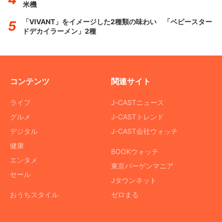
米機
「VIVANT」をイメージした2種類の味わい 「ベビースター
ドデカイラーメン」2種
コンテンツ
関連サイト
ライフ
J-CASTニュース
グルメ
J-CASTトレンド
デジタル
J-CAST会社ウォッチ
健康
BOOKウォッチ
エンタメ
東京バーゲンマニア
セール
Jタウンネット
おうちスタイル
ゼロまる