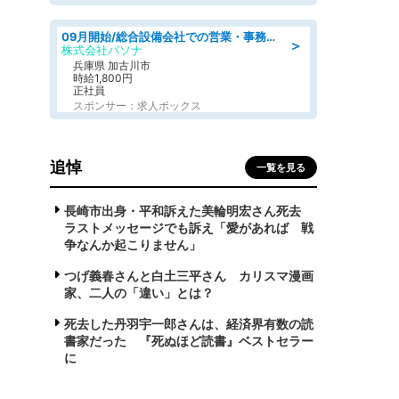
09月開始/総合設備会社での営業・事務のお仕事/車通勤可/賞与あり/営業/営業事務
＞
株式会社パソナ
兵庫県 加古川市
時給1,800円
正社員
スポンサー：求人ボックス
追悼
一覧を見る
長崎市出身・平和訴えた美輪明宏さん死去
ラストメッセージでも訴え「愛があれば 戦
争なんか起こりません」
つげ義春さんと白土三平さん カリスマ漫画
家、二人の「違い」とは？
死去した丹羽宇一郎さんは、経済界有数の読
書家だった 『死ぬほど読書』ベストセラー
に