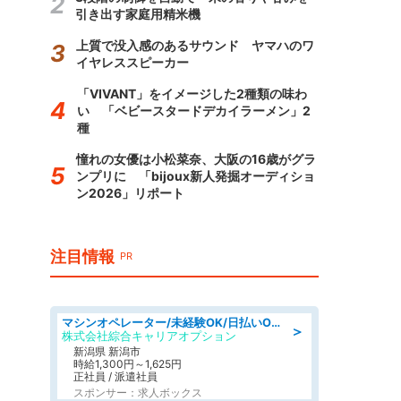
引き出す家庭用精米機
上質で没入感のあるサウンド ヤマハのワ
イヤレススピーカー
「VIVANT」をイメージした2種類の味わ
い 「ベビースタードデカイラーメン」2
種
憧れの女優は小松菜奈、大阪の16歳がグラ
ンプリに 「bijoux新人発掘オーディショ
ン2026」リポート
注目情報
PR
マシンオペレーター/未経験OK/日払いOK/寮費無料/交替制/20・30・40代活躍中
＞
株式会社綜合キャリアオプション
新潟県 新潟市
時給1,300円～1,625円
正社員 / 派遣社員
スポンサー：求人ボックス