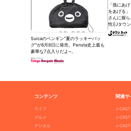
「孫にあげ
をあげる」
さんに握ら
性)|Jタウ
Suicaのペンギン"夏のラッキーバッ
グ"が8月8日に発売。Pensta史上最も
豪華な7点入りだよ~。
コンテンツ
関連サ
ライフ
J-CAS
グルメ
J-CAS
デジタル
J-CA