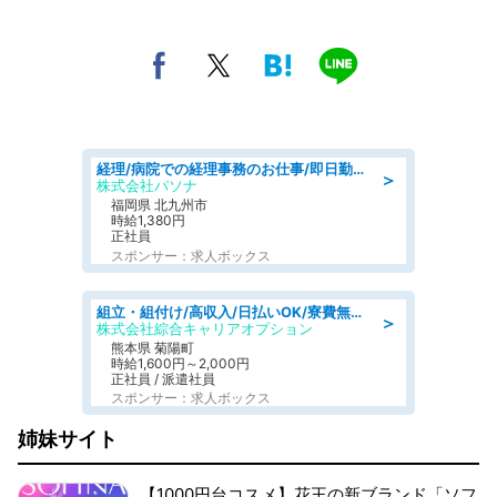
経理/病院での経理事務のお仕事/即日勤務可/車通勤可/経理/一般事務
＞
株式会社パソナ
福岡県 北九州市
時給1,380円
正社員
スポンサー：求人ボックス
組立・組付け/高収入/日払いOK/寮費無料/交替制/20・30・40代活躍中
＞
株式会社綜合キャリアオプション
熊本県 菊陽町
時給1,600円～2,000円
正社員 / 派遣社員
スポンサー：求人ボックス
姉妹サイト
【1000円台コスメ】花王の新ブランド「ソフ