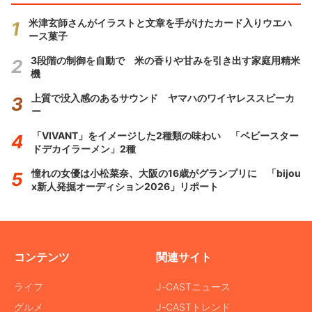
米津玄師さんがイラストと文章を手がけたカード入りウエハ
ース菓子
3段階の制御を自動で 米の香りや甘みを引き出す家庭用精米
機
上質で没入感のあるサウンド ヤマハのワイヤレススピーカ
ー
「VIVANT」をイメージした2種類の味わい 「ベビースター
ドデカイラーメン」2種
憧れの女優は小松菜奈、大阪の16歳がグランプリに 「bijou
x新人発掘オーディション2026」リポート
コンテンツ
関連サイト
ライフ
J-CASTニュース
グルメ
J-CASTトレンド