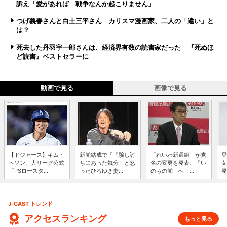
訴え「愛があれば 戦争なんか起こりません」
つげ義春さんと白土三平さん カリスマ漫画家、二人の「違い」と
は？
死去した丹羽宇一郎さんは、経済界有数の読書家だった 『死ぬほ
ど読書』ベストセラーに
動画で見る
画像で見る
【ドジャース】キム・
新党結成で「「騙し討
「れいわ新選組」が党
登
ヘソン、大リーグ公式
ちにあった気分」と怒
名の変更を発表、「い
女
「PSロースタ...
ったひろゆき妻...
のちの党」へ ...
発
J-CAST トレンド
アクセスランキング
もっと見る