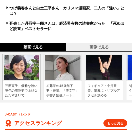
つげ義春さんと白土三平さん カリスマ漫画家、二人の「違い」と
は？
死去した丹羽宇一郎さんは、経済界有数の読書家だった 『死ぬほ
ど読書』ベストセラーに
動画で見る
画像で見る
三田寛子、優雅な淡い
加藤茶の45歳年下
フィギュア・中井亜
制
黄色の着物姿で上品な
妻・綾菜、「美文字」
美、華麗にトリプルア
う
たたずまいで ...
手書き勉強ノート...
クセル決める 「...
一
J-CAST トレンド
アクセスランキング
もっと見る