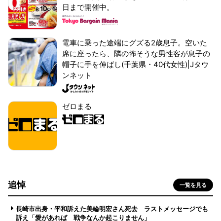
日まで開催中。
電車に乗った途端にグズる2歳息子。空いた
席に座ったら、隣の怖そうな男性客が息子の
帽子に手を伸ばし(千葉県・40代女性)|Jタウ
ンネット
ゼロまる
追悼
一覧を見る
長崎市出身・平和訴えた美輪明宏さん死去 ラストメッセージでも
訴え「愛があれば 戦争なんか起こりません」