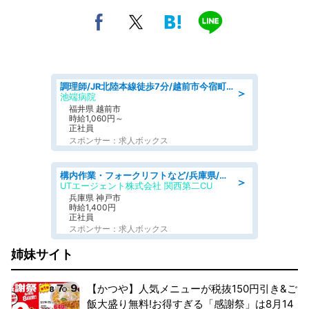
調理師/JR北陸本線徒歩7分/越前市今宿町/福井県
＞
池端病院
福井県 越前市
時給1,060円～
正社員
スポンサー：求人ボックス
構内作業・フォークリフトなど/兵庫県/フォークリフト初心者 未経験歓迎 日勤 土日休み フォークリフト倉庫内作業
＞
UTエージェント株式会社 関西第二CU
兵庫県 神戸市
時給1,400円
正社員
スポンサー：求人ボックス
姉妹サイト
【かつや】人気メニューが税抜150円引き&ご
飯大盛り無料!お得すぎる「感謝祭」は8月14