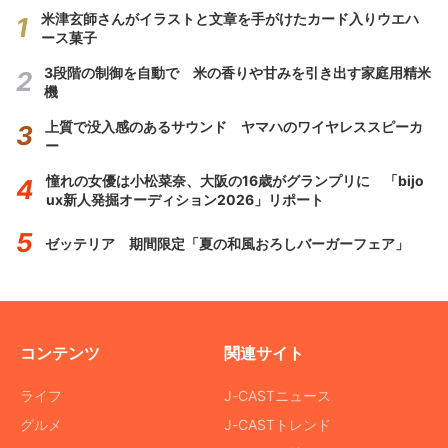
米津玄師さんがイラストと文章を手がけたカード入りウエハ
ース菓子
3段階の制御を自動で 米の香りや甘みを引き出す家庭用精米
機
上質で没入感のあるサウンド ヤマハのワイヤレススピーカ
ー
憧れの女優は小松菜奈、大阪の16歳がグランプリに 「bijo
ux新人発掘オーディション2026」リポート
ゼッテリア 期間限定「夏の和風おろしバーガーフェア」
コンテンツ
関連サイト
ライフ
J-CASTニュース
グルメ
J-CASTトレンド