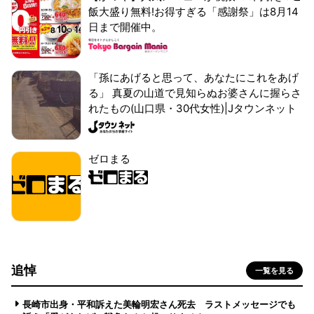
飯大盛り無料!お得すぎる「感謝祭」は8月14
日まで開催中。
「孫にあげると思って、あなたにこれをあげ
る」 真夏の山道で見知らぬお婆さんに握らさ
れたもの(山口県・30代女性)|Jタウンネット
ゼロまる
追悼
一覧を見る
長崎市出身・平和訴えた美輪明宏さん死去 ラストメッセージでも