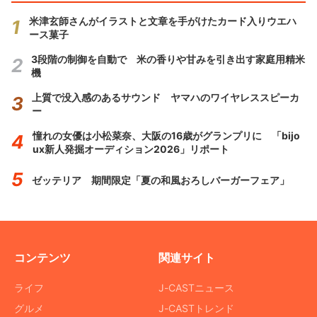
米津玄師さんがイラストと文章を手がけたカード入りウエハ
ース菓子
3段階の制御を自動で 米の香りや甘みを引き出す家庭用精米
機
上質で没入感のあるサウンド ヤマハのワイヤレススピーカ
ー
憧れの女優は小松菜奈、大阪の16歳がグランプリに 「bijo
ux新人発掘オーディション2026」リポート
ゼッテリア 期間限定「夏の和風おろしバーガーフェア」
コンテンツ
関連サイト
ライフ
J-CASTニュース
グルメ
J-CASTトレンド