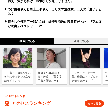
訴え「愛があれば 戦争なんか起こりません」
つげ義春さんと白土三平さん カリスマ漫画家、二人の「違い」と
は？
死去した丹羽宇一郎さんは、経済界有数の読書家だった 『死ぬほ
ど読書』ベストセラーに
動画で見る
画像で見る
三田寛子、優雅な淡い
加藤茶の45歳年下
フィギュア・中井亜
制
黄色の着物姿で上品な
妻・綾菜、「美文字」
美、華麗にトリプルア
う
たたずまいで ...
手書き勉強ノート...
クセル決める 「...
一
J-CAST トレンド
アクセスランキング
もっと見る