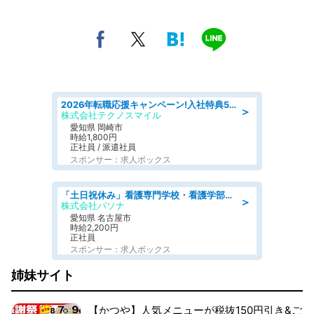
2026年転職応援キャンペーン!入社特典58万円/デンソーで働こう!自動車工場で小型部品の検査業務 denso aichi
＞
株式会社テクノスマイル
愛知県 岡崎市
時給1,800円
正社員 / 派遣社員
スポンサー：求人ボックス
「土日祝休み」看護専門学校・看護学部での教員業務/高時給/要資格:保健師、正看護師
＞
株式会社パソナ
愛知県 名古屋市
時給2,200円
正社員
スポンサー：求人ボックス
姉妹サイト
【かつや】人気メニューが税抜150円引き&ご