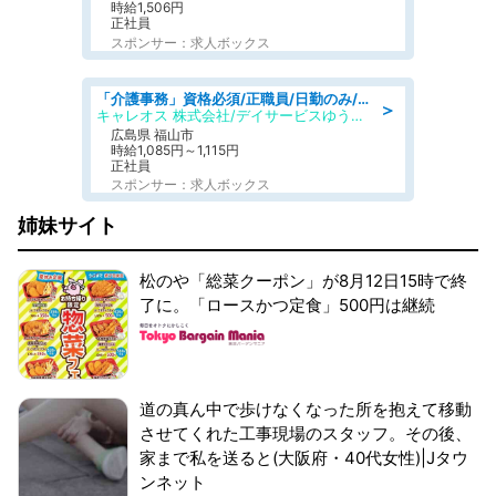
時給1,506円
正社員
スポンサー：求人ボックス
「介護事務」資格必須/正職員/日勤のみ/デイサービス
＞
キャレオス 株式会社/デイサービスゆうゆう南本庄
広島県 福山市
時給1,085円～1,115円
正社員
スポンサー：求人ボックス
姉妹サイト
松のや「総菜クーポン」が8月12日15時で終
了に。「ロースかつ定食」500円は継続
道の真ん中で歩けなくなった所を抱えて移動
させてくれた工事現場のスタッフ。その後、
家まで私を送ると(大阪府・40代女性)|Jタウ
ンネット