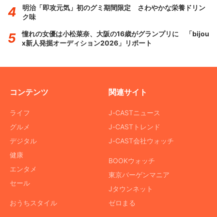
明治「即攻元気」初のグミ期間限定 さわやかな栄養ドリン
ク味
憧れの女優は小松菜奈、大阪の16歳がグランプリに 「bijou
x新人発掘オーディション2026」リポート
コンテンツ
関連サイト
ライフ
J-CASTニュース
グルメ
J-CASTトレンド
デジタル
J-CAST会社ウォッチ
健康
BOOKウォッチ
エンタメ
東京バーゲンマニア
セール
Jタウンネット
おうちスタイル
ゼロまる