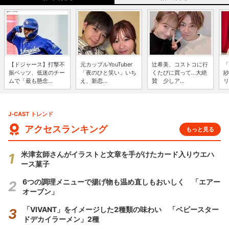
【ドジャース】打撃不
元カップルYouTuber
辻希美、コストコに行
「
振ベッツ、低迷のチー
「夜のひと笑い」いち
くたびに買って...大絶
紗
ムで「最も懸念...
え、新恋...
賛 少しア...
リ
J-CAST トレンド
アクセスランキング
もっと見る
米津玄師さんがイラストと文章を手がけたカード入りウエハ
ース菓子
6つの調理メニューで揚げ物も温め直しもおいしく 「エアー
オーブン」
「VIVANT」をイメージした2種類の味わい 「ベビースター
ドデカイラーメン」2種