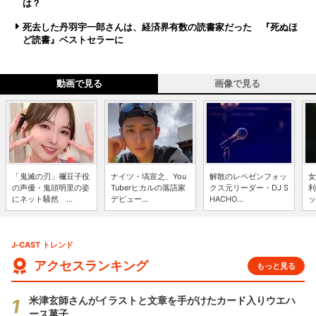
は？
死去した丹羽宇一郎さんは、経済界有数の読書家だった 『死ぬほ
ど読書』ベストセラーに
動画で見る
画像で見る
「鬼滅の刃」禰豆子役
ナイツ・塙宣之、You
解散のレペゼンフォッ
女
の声優・鬼頭明里の姿
Tuberヒカルの落語家
クス元リーダー・DJ S
利
にネット騒然 ...
デビュー...
HACHO...
ッ
J-CAST トレンド
アクセスランキング
もっと見る
米津玄師さんがイラストと文章を手がけたカード入りウエハ
ース菓子