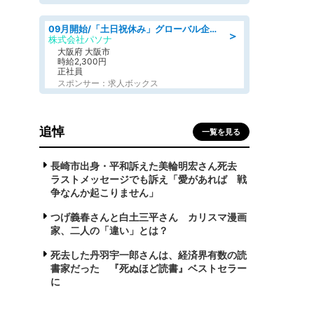
09月開始/「土日祝休み」グローバル企業での産業保健のお仕事/保健師/高時給/残業なし/服装自由
＞
株式会社パソナ
大阪府 大阪市
時給2,300円
正社員
スポンサー：求人ボックス
追悼
一覧を見る
長崎市出身・平和訴えた美輪明宏さん死去
ラストメッセージでも訴え「愛があれば 戦
争なんか起こりません」
つげ義春さんと白土三平さん カリスマ漫画
家、二人の「違い」とは？
死去した丹羽宇一郎さんは、経済界有数の読
書家だった 『死ぬほど読書』ベストセラー
に