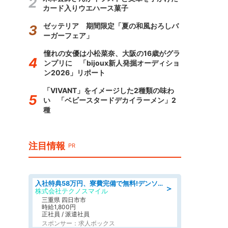
カード入りウエハース菓子
ゼッテリア 期間限定「夏の和風おろしバ
ーガーフェア」
憧れの女優は小松菜奈、大阪の16歳がグラ
ンプリに 「bijoux新人発掘オーディショ
ン2026」リポート
「VIVANT」をイメージした2種類の味わ
い 「ベビースタードデカイラーメン」2
種
注目情報
PR
入社特典58万円、寮費完備で無料!デンソーで働こう!自動車工場で小型部品の検査業務 denso aichi
＞
株式会社テクノスマイル
三重県 四日市市
時給1,800円
正社員 / 派遣社員
スポンサー：求人ボックス