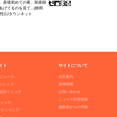
。産後初めての夜、助産師
げてるのを見て...(静岡
性)|Jタウンネット
イト
サイトについて
Tニュース
会社案内
Tトレンド
採用情報
ST会社ウォッチ
お問い合わせ
ニュース読者投稿
ウォッチ
編集長からの手紙
ーゲンマニア