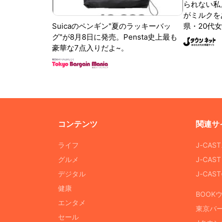
られない私
がミルクをあ
Suicaのペンギン"夏のラッキーバッ
県・20代女
グ"が8月8日に発売。Pensta史上最も
豪華な7点入りだよ~。
コンテンツ
関連サ
ライフ
J-CAS
グルメ
J-CAS
デジタル
J-CA
健康
BOOK
エンタメ
東京バ
セール