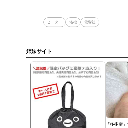
ヒーター
浴槽
電響社
姉妹サイト
「多指症」