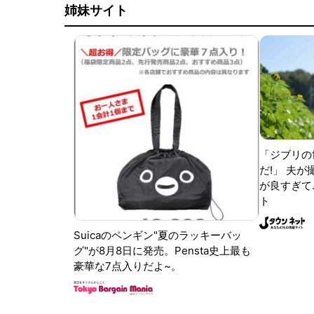
姉妹サイト
「ジブリの
だ!」 夫
が良すぎて.
ト
Suicaのペンギン"夏のラッキーバッ
グ"が8月8日に発売。Pensta史上最も
豪華な7点入りだよ~。