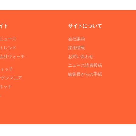
イト
サイトについて
Tニュース
会社案内
Tトレンド
採用情報
ST会社ウォッチ
お問い合わせ
ニュース読者投稿
ウォッチ
編集長からの手紙
ーゲンマニア
ネット
る