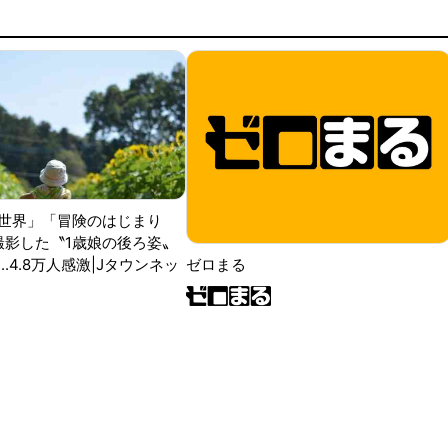
世界」「冒険のはじまり
が撮影した〝1歳娘の後ろ姿〟
ゼロまる
..4.8万人感激|Jタウンネッ