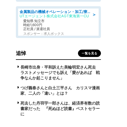
金属製品の機械オペレーション・加工/寮完備/日払い/工場・製造
＞
UTエージェント株式会社AGT東海第一CU
愛知県 知立市
時給1,600円
正社員 / 派遣社員
スポンサー：求人ボックス
追悼
一覧を見る
長崎市出身・平和訴えた美輪明宏さん死去
ラストメッセージでも訴え「愛があれば 戦
争なんか起こりません」
つげ義春さんと白土三平さん カリスマ漫画
家、二人の「違い」とは？
死去した丹羽宇一郎さんは、経済界有数の読
書家だった 『死ぬほど読書』ベストセラー
に