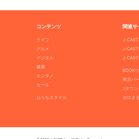
コンテンツ
関連サ
ライフ
J-CAS
グルメ
J-CAS
デジタル
J-CA
健康
BOOK
エンタメ
東京バ
セール
Jタウン
おうちスタイル
ゼロま