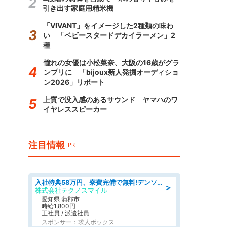
引き出す家庭用精米機
「VIVANT」をイメージした2種類の味わ
い 「ベビースタードデカイラーメン」2
種
憧れの女優は小松菜奈、大阪の16歳がグラ
ンプリに 「bijoux新人発掘オーディショ
ン2026」リポート
上質で没入感のあるサウンド ヤマハのワ
イヤレススピーカー
注目情報
PR
入社特典58万円、寮費完備で無料!デンソーで働こう!自動車工場で小型部品の検査業務 denso aichi
＞
株式会社テクノスマイル
愛知県 蒲郡市
時給1,800円
正社員 / 派遣社員
スポンサー：求人ボックス