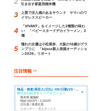
引き出す家庭用精米機
上質で没入感のあるサウンド ヤマハのワ
イヤレススピーカー
「VIVANT」をイメージした2種類の味わ
い 「ベビースタードデカイラーメン」2
種
憧れの女優は小松菜奈、大阪の16歳がグラ
ンプリに 「bijoux新人発掘オーディショ
ン2026」リポート
注目情報
PR
検品・検査/高収入/日払いOK/日勤/20・30・40代活躍中/製造 工場
＞
株式会社綜合キャリアオプション
熊本県 菊陽町
時給1,800円～2,250円
正社員 / 派遣社員
スポンサー：求人ボックス