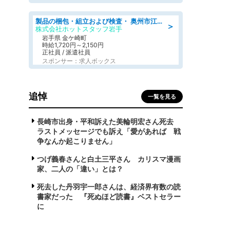
製品の梱包・組立および検査・ 奥州市江刺/大手企業で長期安定 梱包・検査・組立/半年経過毎に5万円の報奨金有
＞
株式会社ホットスタッフ岩手
岩手県 金ケ崎町
時給1,720円～2,150円
正社員 / 派遣社員
スポンサー：求人ボックス
追悼
一覧を見る
長崎市出身・平和訴えた美輪明宏さん死去
ラストメッセージでも訴え「愛があれば 戦
争なんか起こりません」
つげ義春さんと白土三平さん カリスマ漫画
家、二人の「違い」とは？
死去した丹羽宇一郎さんは、経済界有数の読
書家だった 『死ぬほど読書』ベストセラー
に