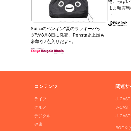
物〟っぽい
まま精霊馬
ト
Suicaのペンギン"夏のラッキーバッ
グ"が8月8日に発売。Pensta史上最も
豪華な7点入りだよ~。
コンテンツ
関連サ
ライフ
J-CAS
グルメ
J-CAS
デジタル
J-CA
健康
BOOK