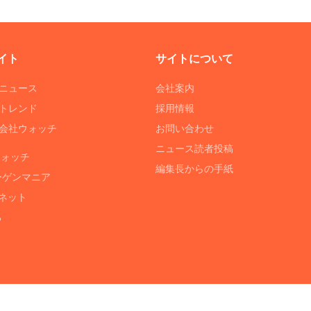
イト
サイトについて
Tニュース
会社案内
Tトレンド
採用情報
ST会社ウォッチ
お問い合わせ
ニュース読者投稿
ウォッチ
編集長からの手紙
ーゲンマニア
ネット
る