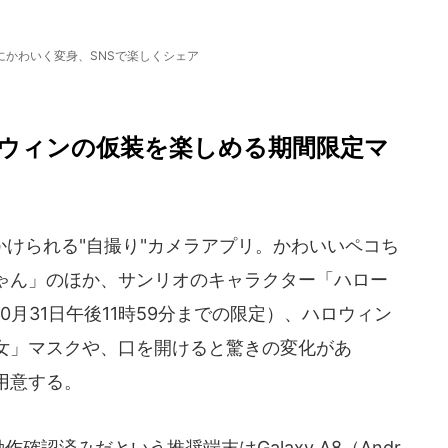
にかわいく変身、SNSで楽しくシェア
ウィンの仮装を楽しめる期間限定マ
けられる"自撮り"カメラアプリ。かわいいペコち
ゃん」のほか、サンリオのキャラクター「ハロー
月31日午後11時59分までの限定）、ハロウィン
女」マスクや、口を開けると驚きの変化があ
用意する。
応。動作確認済みだという推奨端末はGalaxy A8（Andr