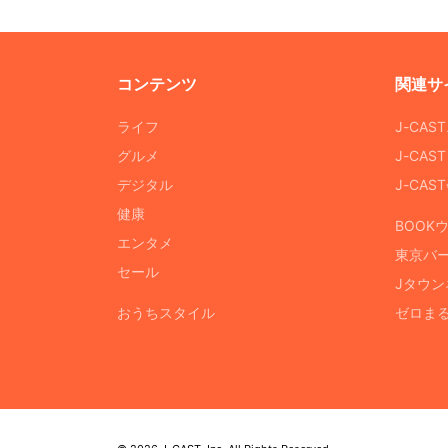
コンテンツ
関連サ
ライフ
J-CAS
グルメ
J-CAS
デジタル
J-CA
健康
BOOK
エンタメ
東京バ
セール
Jタウン
おうちスタイル
ゼロま