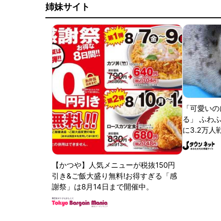
姉妹サイト
「可愛いの
る」 ふわ
に3.2万人
【かつや】人気メニューが税抜150円
引き&ご飯大盛り無料!お得すぎる「感
謝祭」は8月14日まで開催中。