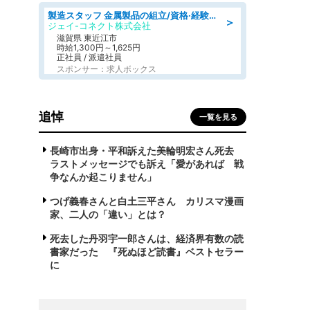
製造スタッフ 金属製品の組立/資格·経験不問/日野工業団地
＞
ジェイ-コネクト株式会社
滋賀県 東近江市
時給1,300円～1,625円
正社員 / 派遣社員
スポンサー：求人ボックス
追悼
一覧を見る
長崎市出身・平和訴えた美輪明宏さん死去
ラストメッセージでも訴え「愛があれば 戦
争なんか起こりません」
つげ義春さんと白土三平さん カリスマ漫画
家、二人の「違い」とは？
死去した丹羽宇一郎さんは、経済界有数の読
書家だった 『死ぬほど読書』ベストセラー
に