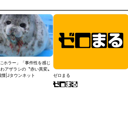
にホラー」「事件性を感じ
ふわアザラシの〝赤い異変〟
戦慄|Jタウンネット
ゼロまる