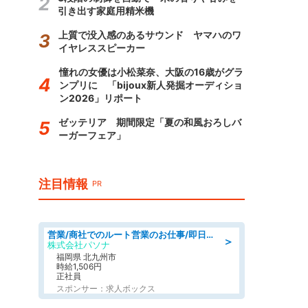
引き出す家庭用精米機
上質で没入感のあるサウンド ヤマハのワ
イヤレススピーカー
憧れの女優は小松菜奈、大阪の16歳がグラ
ンプリに 「bijoux新人発掘オーディショ
ン2026」リポート
ゼッテリア 期間限定「夏の和風おろしバ
ーガーフェア」
注目情報
PR
営業/商社でのルート営業のお仕事/即日勤務可/車通勤可/営業
＞
株式会社パソナ
福岡県 北九州市
時給1,506円
正社員
スポンサー：求人ボックス