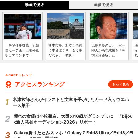
動画で見る
画像で見る
「異物使用疑惑」元韓
熊本市長、相次ぐ余震
広島原爆の日、小沢一
張
国セーブ王、出場停止
に本音ぽつり「もう嫌
郎氏が高市政権を「戦
ォ
明けマウンドで...
だなぁ」 被災...
前回帰路線」と...
気
J-CAST トレンド
アクセスランキング
もっと見る
米津玄師さんがイラストと文章を手がけたカード入りウエハ
ース菓子
憧れの女優は小松菜奈、大阪の16歳がグランプリに 「bijou
x新人発掘オーディション2026」リポート
Galaxy折りたたみスマホ「Galaxy Z Fold8 Ultra／Fold8／Fl