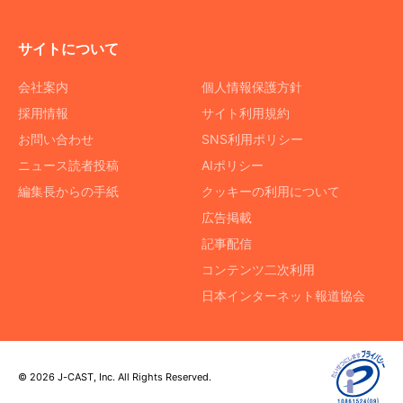
サイトについて
会社案内
個人情報保護方針
採用情報
サイト利用規約
お問い合わせ
SNS利用ポリシー
ニュース読者投稿
AIポリシー
編集長からの手紙
クッキーの利用について
広告掲載
記事配信
コンテンツ二次利用
日本インターネット報道協会
© 2026 J-CAST, Inc. All Rights Reserved.