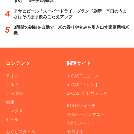
ip8」 3モデル同時に
アサヒビール「スーパードライ」ブランド刷新 辛口のうま
さはそのまま飲みごたえアップ
3段階の制御を自動で 米の香りや甘みを引き出す家庭用精米
機
コンテンツ
関連サイト
ライフ
J-CASTニュース
グルメ
J-CASTトレンド
デジタル
J-CAST会社ウォッチ
健康
BOOKウォッチ
エンタメ
東京バーゲンマニア
セール
Jタウンネット
おうちスタイル
ゼロまる