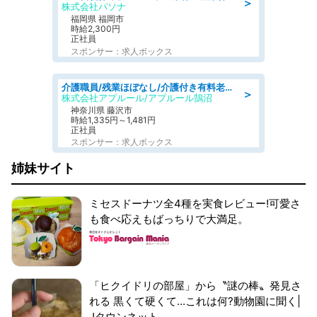
＞
株式会社パソナ
福岡県 福岡市
時給2,300円
正社員
スポンサー：求人ボックス
介護職員/残業ほぼなし/介護付き有料老人ホームの介護士/夜勤専従
＞
株式会社アプルール/アプルール鵠沼
神奈川県 藤沢市
時給1,335円～1,481円
正社員
スポンサー：求人ボックス
姉妹サイト
ミセスドーナツ全4種を実食レビュー!可愛さ
も食べ応えもばっちりで大満足。
「ヒクイドリの部屋」から〝謎の棒〟発見さ
れる 黒くて硬くて...これは何?動物園に聞く|
Jタウンネット