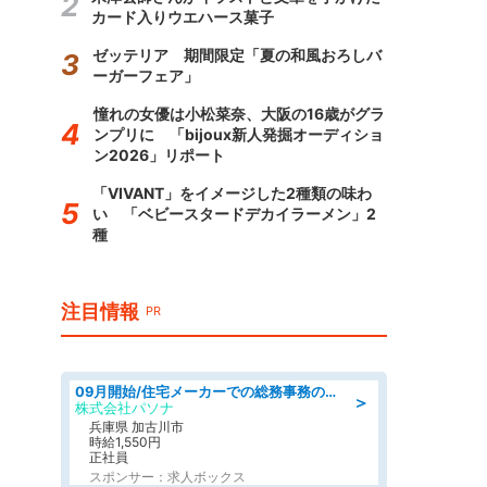
カード入りウエハース菓子
ゼッテリア 期間限定「夏の和風おろしバ
ーガーフェア」
憧れの女優は小松菜奈、大阪の16歳がグラ
ンプリに 「bijoux新人発掘オーディショ
ン2026」リポート
「VIVANT」をイメージした2種類の味わ
い 「ベビースタードデカイラーメン」2
種
注目情報
PR
09月開始/住宅メーカーでの総務事務のお仕事/駅近/車通勤可/一般事務/人事労務
＞
株式会社パソナ
兵庫県 加古川市
時給1,550円
正社員
スポンサー：求人ボックス