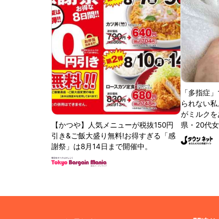
「多指症」
られない私
がミルクをあ
【かつや】人気メニューが税抜150円
県・20代女
引き&ご飯大盛り無料!お得すぎる「感
謝祭」は8月14日まで開催中。