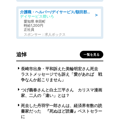
介護職・ヘルパー/デイサービス/額田郡幸田町/JR東海道本線 幸田/愛知県
＞
デイサービス燈いろ
愛知県 幸田町
時給1,200円
正社員
スポンサー：求人ボックス
追悼
一覧を見る
長崎市出身・平和訴えた美輪明宏さん死去
ラストメッセージでも訴え「愛があれば 戦
争なんか起こりません」
つげ義春さんと白土三平さん カリスマ漫画
家、二人の「違い」とは？
死去した丹羽宇一郎さんは、経済界有数の読
書家だった 『死ぬほど読書』ベストセラー
に