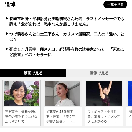
追悼
一覧を見る
長崎市出身・平和訴えた美輪明宏さん死去 ラストメッセージでも
訴え「愛があれば 戦争なんか起こりません」
つげ義春さんと白土三平さん カリスマ漫画家、二人の「違い」と
は？
死去した丹羽宇一郎さんは、経済界有数の読書家だった 『死ぬほ
ど読書』ベストセラーに
動画で見る
画像で見る
三田寛子、優雅な淡い
加藤茶の45歳年下
フィギュア・中井亜
制
黄色の着物姿で上品な
妻・綾菜、「美文字」
美、華麗にトリプルア
う
たたずまいで ...
手書き勉強ノート...
クセル決める 「...
一