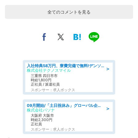
全てのコメントを見る
入社特典58万円、寮費完備で無料!デンソーで働こう!自動車工場で小型部品の検査業務 denso aichi
＞
株式会社テクノスマイル
三重県 四日市市
時給1,800円
正社員 / 派遣社員
スポンサー：求人ボックス
09月開始/「土日祝休み」グローバル企業での産業保健のお仕事/保健師/高時給/残業なし/服装自由
＞
株式会社パソナ
大阪府 大阪市
時給2,300円
正社員
スポンサー：求人ボックス