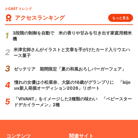
J-CAST トレンド
アクセスランキング
もっと見る
3段階の制御を自動で 米の香りや甘みを引き出す家庭用精米
機
米津玄師さんがイラストと文章を手がけたカード入りウエハ
ース菓子
ゼッテリア 期間限定「夏の和風おろしバーガーフェア」
憧れの女優は小松菜奈、大阪の16歳がグランプリに 「bijo
ux新人発掘オーディション2026」リポート
「VIVANT」をイメージした2種類の味わい 「ベビースター
ドデカイラーメン」2種
コンテンツ
関連サイト