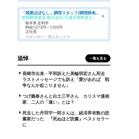
「残業ほぼなし」調理スタッフ/調理師免許必須/正職員/日勤のみ/介護付き有料老人ホーム/社会保障完備
＞
群馬郵便逓送 株式会社/介護付有料老人ホーム ふる里
栃木県 足利市
時給1,073円～1,100円
正社員
スポンサー：求人ボックス
追悼
一覧を見る
長崎市出身・平和訴えた美輪明宏さん死去
ラストメッセージでも訴え「愛があれば 戦
争なんか起こりません」
つげ義春さんと白土三平さん カリスマ漫画
家、二人の「違い」とは？
死去した丹羽宇一郎さんは、経済界有数の読
書家だった 『死ぬほど読書』ベストセラー
に