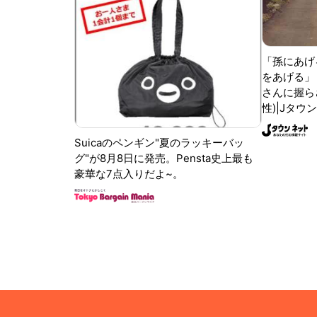
「孫にあげ
をあげる」
さんに握ら
性)|Jタウ
Suicaのペンギン"夏のラッキーバッ
グ"が8月8日に発売。Pensta史上最も
豪華な7点入りだよ~。