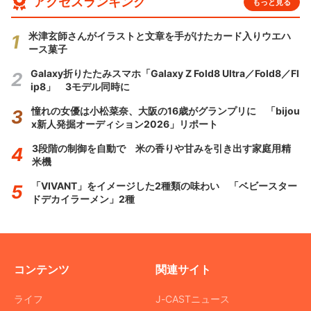
アクセスランキング
もっと見る
米津玄師さんがイラストと文章を手がけたカード入りウエハ
ース菓子
Galaxy折りたたみスマホ「Galaxy Z Fold8 Ultra／Fold8／Fl
ip8」 3モデル同時に
憧れの女優は小松菜奈、大阪の16歳がグランプリに 「bijou
x新人発掘オーディション2026」リポート
3段階の制御を自動で 米の香りや甘みを引き出す家庭用精
米機
「VIVANT」をイメージした2種類の味わい 「ベビースター
ドデカイラーメン」2種
コンテンツ
関連サイト
ライフ
J-CASTニュース