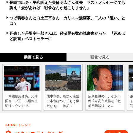
長崎市出身・平和訴えた美輪明宏さん死去 ラストメッセージでも
訴え「愛があれば 戦争なんか起こりません」
つげ義春さんと白土三平さん カリスマ漫画家、二人の「違い」と
は？
死去した丹羽宇一郎さんは、経済界有数の読書家だった 『死ぬほ
ど読書』ベストセラーに
動画で見る
画像で見る
「異物使用疑惑」元韓
熊本市長、相次ぐ余震
広島原爆の日、小沢一
張
国セーブ王、出場停止
に本音ぽつり「もう嫌
郎氏が高市政権を「戦
ォ
明けマウンドで...
だなぁ」 被災...
前回帰路線」と...
気
J-CAST トレンド