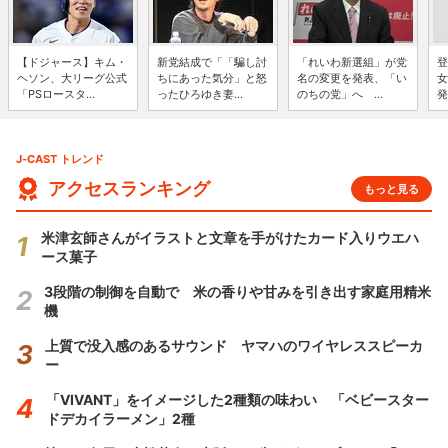
【ドジャース】キム・
新党結成で「「騙し討
「れいわ新選組」が党
登
ヘソン、大リーグ公式
ちにあった気分」と怒
名の変更を発表、「い
女
「PSロースタ...
ったひろゆき妻...
のちの党」へ ...
発
J-CAST トレンド
アクセスランキング
もっと見る
米津玄師さんがイラストと文章を手がけたカード入りウエハ
ース菓子
3段階の制御を自動で 米の香りや甘みを引き出す家庭用精米
機
上質で没入感のあるサウンド ヤマハのワイヤレススピーカ
ー
「VIVANT」をイメージした2種類の味わい 「ベビースター
ドデカイラーメン」2種