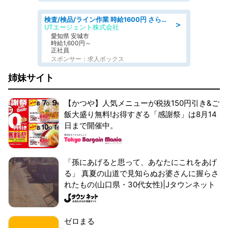
検査/検品/ライン作業 時給1600円 さら半年ごとに時給50円UP 検品·検査
＞
UTエージェント株式会社
愛知県 安城市
時給1,600円～
正社員
スポンサー：求人ボックス
姉妹サイト
【かつや】人気メニューが税抜150円引き&ご
飯大盛り無料!お得すぎる「感謝祭」は8月14
日まで開催中。
「孫にあげると思って、あなたにこれをあげ
る」 真夏の山道で見知らぬお婆さんに握らさ
れたもの(山口県・30代女性)|Jタウンネット
ゼロまる