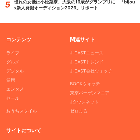
憧れの女優は小松菜奈、大阪の16歳がグランプリに 「bijou
x新人発掘オーディション2026」リポート
コンテンツ
関連サイト
ライフ
J-CASTニュース
グルメ
J-CASTトレンド
デジタル
J-CAST会社ウォッチ
健康
BOOKウォッチ
エンタメ
東京バーゲンマニア
セール
Jタウンネット
おうちスタイル
ゼロまる
サイトについて