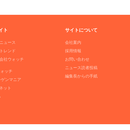
イト
サイトについて
Tニュース
会社案内
Tトレンド
採用情報
ST会社ウォッチ
お問い合わせ
ニュース読者投稿
ウォッチ
編集長からの手紙
ーゲンマニア
ネット
る