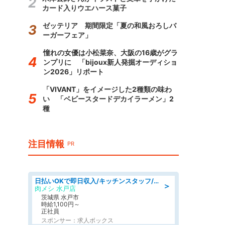
カード入りウエハース菓子
ゼッテリア 期間限定「夏の和風おろしバ
ーガーフェア」
憧れの女優は小松菜奈、大阪の16歳がグラ
ンプリに 「bijoux新人発掘オーディショ
ン2026」リポート
「VIVANT」をイメージした2種類の味わ
い 「ベビースタードデカイラーメン」2
種
注目情報
PR
日払いOKで即日収入/キッチンスタッフ/「原付免許必須」デリバリー業務など、自己成長可能な幅広い仕事に挑戦!髪型自由&ピアス・ネイルOK/茨城県/水戸市
＞
肉メシ 水戸店
茨城県 水戸市
時給1,100円～
正社員
スポンサー：求人ボックス