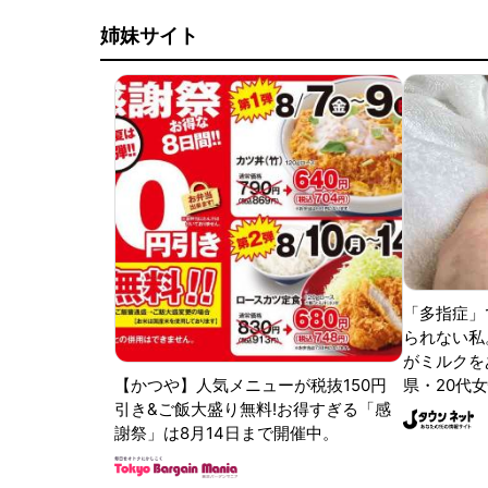
姉妹サイト
「多指症」
られない私
がミルクをあ
【かつや】人気メニューが税抜150円
県・20代女
引き&ご飯大盛り無料!お得すぎる「感
謝祭」は8月14日まで開催中。