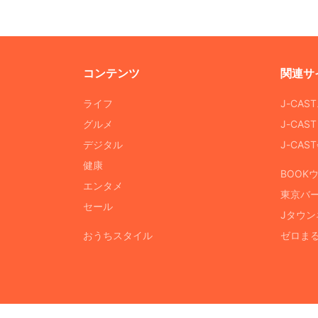
コンテンツ
関連サ
ライフ
J-CAS
グルメ
J-CAS
デジタル
J-CA
健康
BOOK
エンタメ
東京バ
セール
Jタウン
おうちスタイル
ゼロま