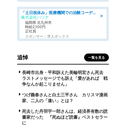
「土日祝休み」医療機関での治験コーディネーターのお仕事/看護師
＞
株式会社パソナ
福岡県 北九州市
時給2,100円
正社員
スポンサー：求人ボックス
追悼
一覧を見る
長崎市出身・平和訴えた美輪明宏さん死去
ラストメッセージでも訴え「愛があれば 戦
争なんか起こりません」
つげ義春さんと白土三平さん カリスマ漫画
家、二人の「違い」とは？
死去した丹羽宇一郎さんは、経済界有数の読
書家だった 『死ぬほど読書』ベストセラー
に