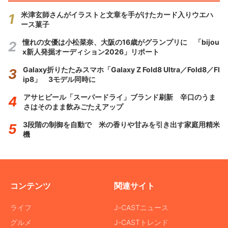
米津玄師さんがイラストと文章を手がけたカード入りウエハ
ース菓子
憧れの女優は小松菜奈、大阪の16歳がグランプリに 「bijou
x新人発掘オーディション2026」リポート
Galaxy折りたたみスマホ「Galaxy Z Fold8 Ultra／Fold8／Fl
ip8」 3モデル同時に
アサヒビール「スーパードライ」ブランド刷新 辛口のうま
さはそのまま飲みごたえアップ
3段階の制御を自動で 米の香りや甘みを引き出す家庭用精米
機
コンテンツ
関連サイト
ライフ
J-CASTニュース
グルメ
J-CASTトレンド