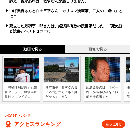
訴え「愛があれば 戦争なんか起こりません」
つげ義春さんと白土三平さん カリスマ漫画家、二人の「違い」と
は？
死去した丹羽宇一郎さんは、経済界有数の読書家だった 『死ぬほ
ど読書』ベストセラーに
動画で見る
画像で見る
「異物使用疑惑」元韓
熊本市長、相次ぐ余震
広島原爆の日、小沢一
張
国セーブ王、出場停止
に本音ぽつり「もう嫌
郎氏が高市政権を「戦
ォ
明けマウンドで...
だなぁ」 被災...
前回帰路線」と...
気
J-CAST トレンド
アクセスランキング
もっと見る