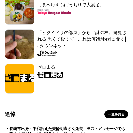
も食べ応えもばっちりで大満足。
「ヒクイドリの部屋」から〝謎の棒〟発見さ
れる 黒くて硬くて...これは何?動物園に聞く|
Jタウンネット
ゼロまる
追悼
一覧を見る
長崎市出身・平和訴えた美輪明宏さん死去 ラストメッセージでも