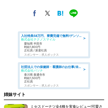
入社特典58万円、寮費完備で無料!デンソーで働こう!自動車工場で小型部品の検査業務 denso aichi
＞
株式会社テクノスマイル
愛知県 半田市
時給1,800円
正社員 / 派遣社員
スポンサー：求人ボックス
社団法人での保健師・看護師のお仕事/未経験OK/要資格:普通免許、保健師、正看護師
＞
株式会社パソナ
香川県 善通寺市
時給1,500円
正社員
スポンサー：求人ボックス
姉妹サイト
ミセスドーナツ全4種を実食レビュー!可愛さ