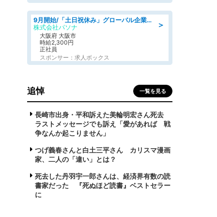
9月開始/「土日祝休み」グローバル企業での産業保健のお仕事/保健師/高時給/残業なし/服装自由
＞
株式会社パソナ
大阪府 大阪市
時給2,300円
正社員
スポンサー：求人ボックス
追悼
一覧を見る
長崎市出身・平和訴えた美輪明宏さん死去
ラストメッセージでも訴え「愛があれば 戦
争なんか起こりません」
つげ義春さんと白土三平さん カリスマ漫画
家、二人の「違い」とは？
死去した丹羽宇一郎さんは、経済界有数の読
書家だった 『死ぬほど読書』ベストセラー
に