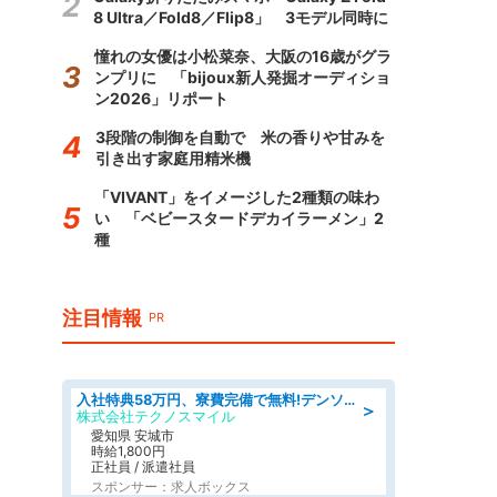
8 Ultra／Fold8／Flip8」 3モデル同時に
憧れの女優は小松菜奈、大阪の16歳がグラ
ンプリに 「bijoux新人発掘オーディショ
ン2026」リポート
3段階の制御を自動で 米の香りや甘みを
引き出す家庭用精米機
「VIVANT」をイメージした2種類の味わ
い 「ベビースタードデカイラーメン」2
種
注目情報
PR
入社特典58万円、寮費完備で無料!デンソーで働こう!自動車工場で小型部品の検査業務 denso aichi
＞
株式会社テクノスマイル
愛知県 安城市
時給1,800円
正社員 / 派遣社員
スポンサー：求人ボックス