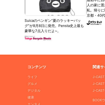
人の家に置
私。帰りに取
京都・40代
Suicaのペンギン"夏のラッキーバッ
グ"が8月8日に発売。Pensta史上最も
豪華な7点入りだよ~。
コンテンツ
関連サ
ライフ
J-CAS
グルメ
J-CAS
デジタル
J-CA
健康
BOOK
エンタメ