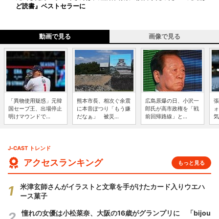
ど読書』ベストセラーに
動画で見る
画像で見る
「異物使用疑惑」元韓
熊本市長、相次ぐ余震
広島原爆の日、小沢一
張
国セーブ王、出場停止
に本音ぽつり「もう嫌
郎氏が高市政権を「戦
ォ
明けマウンドで...
だなぁ」 被災...
前回帰路線」と...
気
J-CAST トレンド
アクセスランキング
もっと見る
米津玄師さんがイラストと文章を手がけたカード入りウエハ
ース菓子
憧れの女優は小松菜奈、大阪の16歳がグランプリに 「bijou