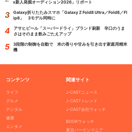
x新人発掘オーディション2026」リポート
Galaxy折りたたみスマホ「Galaxy Z Fold8 Ultra／Fold8／Fl
ip8」 3モデル同時に
アサヒビール「スーパードライ」ブランド刷新 辛口のうま
さはそのまま飲みごたえアップ
3段階の制御を自動で 米の香りや甘みを引き出す家庭用精米
機
コンテンツ
関連サイト
ライフ
J-CASTニュース
グルメ
J-CASTトレンド
デジタル
J-CAST会社ウォッチ
健康
BOOKウォッチ
エンタメ
東京バーゲンマニア