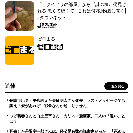
「ヒクイドリの部屋」から〝謎の棒〟発見さ
れる 黒くて硬くて...これは何?動物園に聞く|
Jタウンネット
ゼロまる
追悼
一覧を見る
長崎市出身・平和訴えた美輪明宏さん死去 ラストメッセージでも
訴え「愛があれば 戦争なんか起こりません」
つげ義春さんと白土三平さん カリスマ漫画家、二人の「違い」と
は？
死去した丹羽宇一郎さんは、経済界有数の読書家だった 『死ぬほ