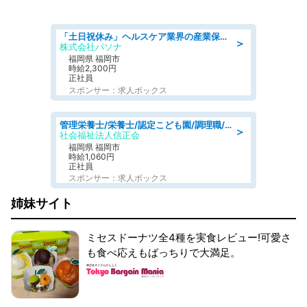
「土日祝休み」ヘルスケア業界の産業保健師/高時給/未経験OK/要資格:保健師、正看護師
＞
株式会社パソナ
福岡県 福岡市
時給2,300円
正社員
スポンサー：求人ボックス
管理栄養士/栄養士/認定こども園/調理職/認定こども園/週3日～相談可能
＞
社会福祉法人信正会
福岡県 福岡市
時給1,060円
正社員
スポンサー：求人ボックス
姉妹サイト
ミセスドーナツ全4種を実食レビュー!可愛さ
も食べ応えもばっちりで大満足。