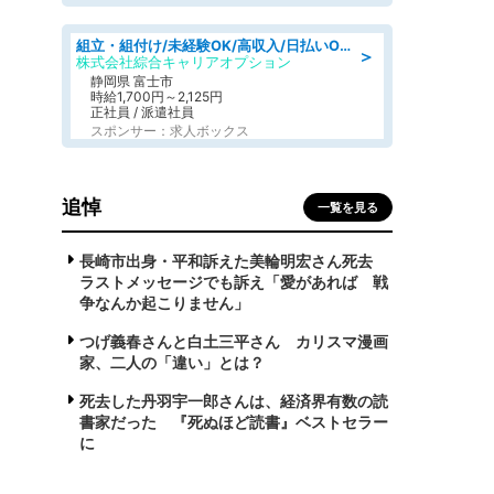
組立・組付け/未経験OK/高収入/日払いOK/寮費無料/交替制
＞
株式会社綜合キャリアオプション
静岡県 富士市
時給1,700円～2,125円
正社員 / 派遣社員
スポンサー：求人ボックス
追悼
一覧を見る
長崎市出身・平和訴えた美輪明宏さん死去
ラストメッセージでも訴え「愛があれば 戦
争なんか起こりません」
つげ義春さんと白土三平さん カリスマ漫画
家、二人の「違い」とは？
死去した丹羽宇一郎さんは、経済界有数の読
書家だった 『死ぬほど読書』ベストセラー
に