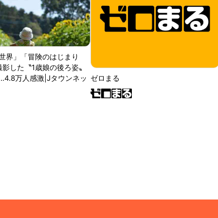
世界」「冒険のはじまり
が撮影した〝1歳娘の後ろ姿〟
ゼロまる
..4.8万人感激|Jタウンネッ