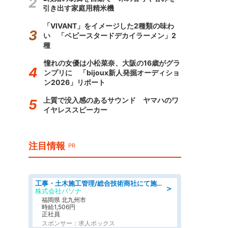
引き出す家庭用精米機
「VIVANT」をイメージした2種類の味わ
い 「ベビースタードデカイラーメン」2
種
憧れの女優は小松菜奈、大阪の16歳がグラ
ンプリに 「bijoux新人発掘オーディショ
ン2026」リポート
上質で没入感のあるサウンド ヤマハのワ
イヤレススピーカー
注目情報
PR
工事・土木施工管理/総合技術商社にて施工管理のお仕事/即日勤務可/車通勤可/工事・土木施工管理/生産・品質管理
＞
株式会社パソナ
福岡県 北九州市
時給1,506円
正社員
スポンサー：求人ボックス