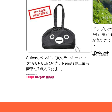
「ジブリの
だ!」 夫
が良すぎて.
ト
Suicaのペンギン"夏のラッキーバッ
グ"が8月8日に発売。Pensta史上最も
豪華な7点入りだよ~。