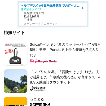
ヘルプデスク/外資系保険業界でのITヘルプデスク業務/駅近/即日勤務可/ヘルプデスク
＞
株式会社パソナ
福岡県 北九州市
時給4,167円
正社員
スポンサー：求人ボックス
姉妹サイト
Suicaのペンギン"夏のラッキーバッグ"が8月
8日に発売。Pensta史上最も豪華な7点入り
だよ~。
「ジブリの世界」「冒険のはじまりだ!」 夫
が撮影した〝1歳娘の後ろ姿〟が良すぎて...4.
8万人感激|Jタウンネット
ゼロまる