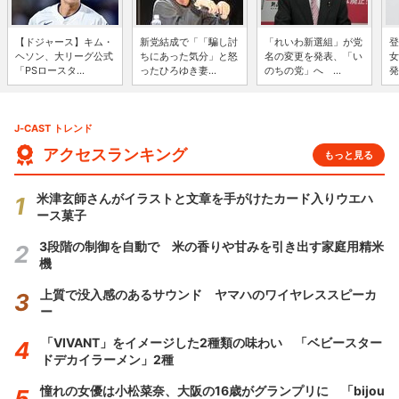
【ドジャース】キム・
新党結成で「「騙し討
「れいわ新選組」が党
登
ヘソン、大リーグ公式
ちにあった気分」と怒
名の変更を発表、「い
女
「PSロースタ...
ったひろゆき妻...
のちの党」へ ...
発
J-CAST トレンド
アクセスランキング
もっと見る
米津玄師さんがイラストと文章を手がけたカード入りウエハ
ース菓子
3段階の制御を自動で 米の香りや甘みを引き出す家庭用精米
機
上質で没入感のあるサウンド ヤマハのワイヤレススピーカ
ー
「VIVANT」をイメージした2種類の味わい 「ベビースター
ドデカイラーメン」2種
憧れの女優は小松菜奈、大阪の16歳がグランプリに 「bijou