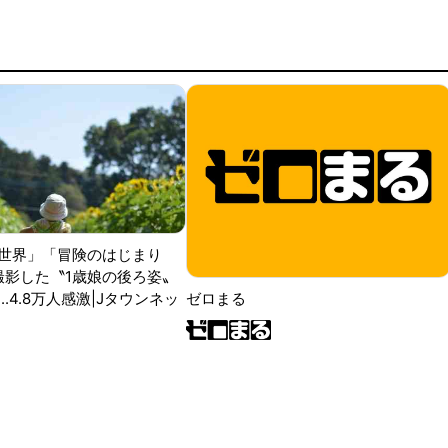
世界」「冒険のはじまり
が撮影した〝1歳娘の後ろ姿〟
ゼロまる
..4.8万人感激|Jタウンネッ