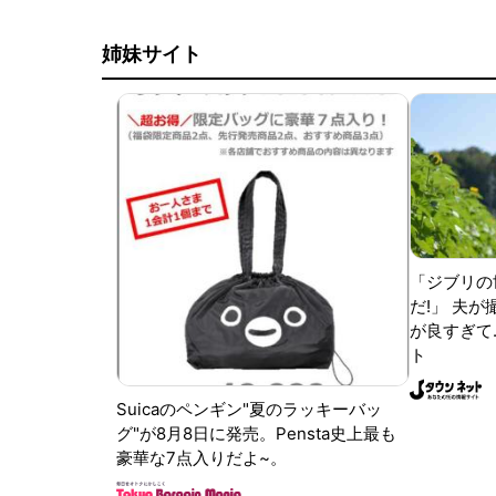
姉妹サイト
「ジブリの
だ!」 夫
が良すぎて.
ト
Suicaのペンギン"夏のラッキーバッ
グ"が8月8日に発売。Pensta史上最も
豪華な7点入りだよ~。