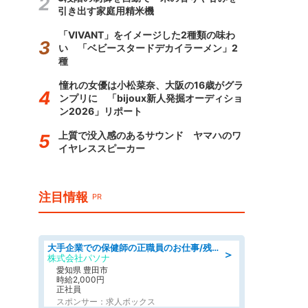
引き出す家庭用精米機
「VIVANT」をイメージした2種類の味わ
い 「ベビースタードデカイラーメン」2
種
憧れの女優は小松菜奈、大阪の16歳がグラ
ンプリに 「bijoux新人発掘オーディショ
ン2026」リポート
上質で没入感のあるサウンド ヤマハのワ
イヤレススピーカー
注目情報
PR
大手企業での保健師の正職員のお仕事/残業なし/要資格:保健師
＞
株式会社パソナ
愛知県 豊田市
時給2,000円
正社員
スポンサー：求人ボックス