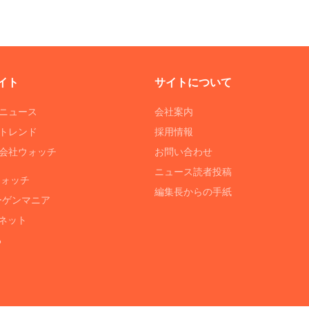
イト
サイトについて
Tニュース
会社案内
Tトレンド
採用情報
ST会社ウォッチ
お問い合わせ
ニュース読者投稿
ウォッチ
編集長からの手紙
ーゲンマニア
ネット
る