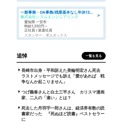
一般事務・OA事務/残業基本なし年休130日社保完備の一般・調達事務
＞
株式会社シスムエンジニアリング
愛知県 一宮市
時給1,350円～
正社員 / 派遣社員
スポンサー：求人ボックス
追悼
一覧を見る
長崎市出身・平和訴えた美輪明宏さん死去
ラストメッセージでも訴え「愛があれば 戦
争なんか起こりません」
つげ義春さんと白土三平さん カリスマ漫画
家、二人の「違い」とは？
死去した丹羽宇一郎さんは、経済界有数の読
書家だった 『死ぬほど読書』ベストセラー
に