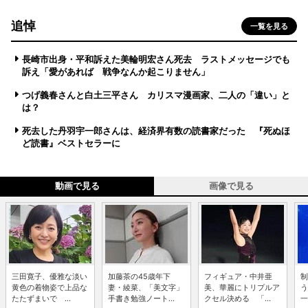
追悼
一覧を見る
長崎市出身・平和訴えた美輪明宏さん死去 ラストメッセージでも
訴え「愛があれば 戦争なんか起こりません」
つげ義春さんと白土三平さん カリスマ漫画家、二人の「違い」と
は？
死去した丹羽宇一郎さんは、経済界有数の読書家だった 『死ぬほ
ど読書』ベストセラーに
動画で見る
画像で見る
三田寛子、優雅な淡い
加藤茶の45歳年下
フィギュア・中井亜
制
黄色の着物姿で上品な
妻・綾菜、「美文字」
美、華麗にトリプルア
う
たたずまいで ...
手書き勉強ノート...
クセル決める 「...
一