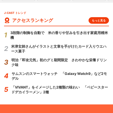
J-CAST トレンド
アクセスランキング
もっと見る
3段階の制御を自動で 米の香りや甘みを引き出す家庭用精米
機
米津玄師さんがイラストと文章を手がけたカード入りウエハ
ース菓子
明治「即攻元気」初のグミ期間限定 さわやかな栄養ドリン
ク味
サムスンのスマートウォッチ 「Galaxy Watch9」など2モ
デル
「VIVANT」をイメージした2種類の味わい 「ベビースター
ドデカイラーメン」2種