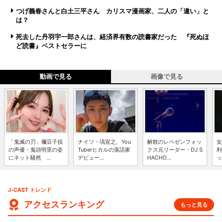
つげ義春さんと白土三平さん カリスマ漫画家、二人の「違い」と
は？
死去した丹羽宇一郎さんは、経済界有数の読書家だった 『死ぬほ
ど読書』ベストセラーに
動画で見る
画像で見る
「鬼滅の刃」禰豆子役
ナイツ・塙宣之、You
解散のレペゼンフォッ
女
の声優・鬼頭明里の姿
Tuberヒカルの落語家
クス元リーダー・DJ S
利
にネット騒然 ...
デビュー...
HACHO...
ッ
J-CAST トレンド
アクセスランキング
もっと見る