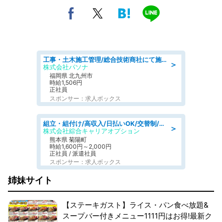
工事・土木施工管理/総合技術商社にて施工管理のお仕事/即日勤務可/車通勤可/工事・土木施工管理/生産・品質管理
＞
株式会社パソナ
福岡県 北九州市
時給1,506円
正社員
スポンサー：求人ボックス
組立・組付け/高収入/日払いOK/交替制/20・30・40代活躍中/製造 工場
＞
株式会社綜合キャリアオプション
熊本県 菊陽町
時給1,600円～2,000円
正社員 / 派遣社員
スポンサー：求人ボックス
姉妹サイト
【ステーキガスト】ライス・パン食べ放題&
スープバー付きメニュー1111円はお得!最新ク