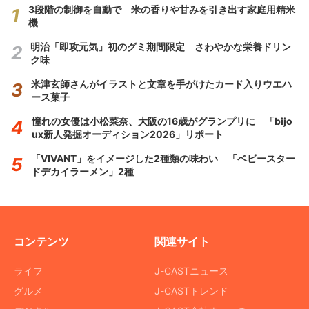
3段階の制御を自動で 米の香りや甘みを引き出す家庭用精米
機
明治「即攻元気」初のグミ期間限定 さわやかな栄養ドリン
ク味
米津玄師さんがイラストと文章を手がけたカード入りウエハ
ース菓子
憧れの女優は小松菜奈、大阪の16歳がグランプリに 「bijo
ux新人発掘オーディション2026」リポート
「VIVANT」をイメージした2種類の味わい 「ベビースター
ドデカイラーメン」2種
コンテンツ
関連サイト
ライフ
J-CASTニュース
グルメ
J-CASTトレンド