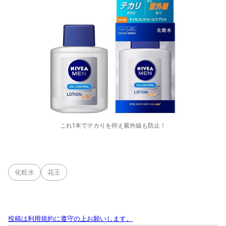
これ1本でテカりを抑え紫外線も防止！
化粧水
花王