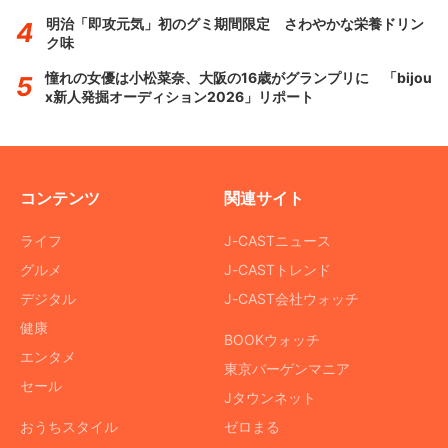
明治「即攻元気」初のグミ期間限定 さわやかな栄養ドリン
ク味
憧れの女優は小松菜奈、大阪の16歳がグランプリに 「bijou
x新人発掘オーディション2026」リポート
コンテンツ
関連サイト
ライフ
J-CASTニュース
グルメ
J-CASTトレンド
デジタル
J-CAST会社ウォッチ
健康
BOOKウォッチ
エンタメ
東京バーゲンマニア
セール
Jタウンネット
おうちスタイル
ゼロまる