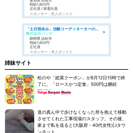
愛知県 西尾市
時給1,800円
正社員 / 派遣社員
スポンサー：求人ボックス
「土日祝休み」治験コーディネーターのお仕事/未経験OK
＞
株式会社パソナ
静岡県 浜松市
時給1,600円
正社員
スポンサー：求人ボックス
姉妹サイト
松のや「総菜クーポン」が8月12日15時で終
了に。「ロースかつ定食」500円は継続
道の真ん中で歩けなくなった所を抱えて移動
させてくれた工事現場のスタッフ。その後、
家まで私を送ると(大阪府・40代女性)|Jタウ
ンネット