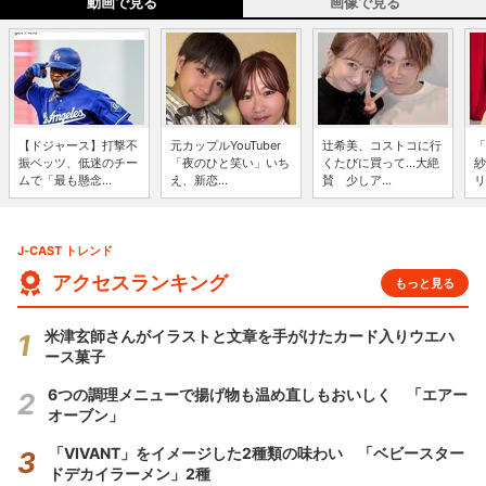
動画で見る
画像で見る
【ドジャース】打撃不
元カップルYouTuber
辻希美、コストコに行
「
振ベッツ、低迷のチー
「夜のひと笑い」いち
くたびに買って...大絶
紗
ムで「最も懸念...
え、新恋...
賛 少しア...
リ
J-CAST トレンド
アクセスランキング
もっと見る
米津玄師さんがイラストと文章を手がけたカード入りウエハ
ース菓子
6つの調理メニューで揚げ物も温め直しもおいしく 「エアー
オーブン」
「VIVANT」をイメージした2種類の味わい 「ベビースター
ドデカイラーメン」2種