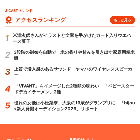
J-CAST トレンド
アクセスランキング
もっと見る
米津玄師さんがイラストと文章を手がけたカード入りウエハ
ース菓子
3段階の制御を自動で 米の香りや甘みを引き出す家庭用精米
機
上質で没入感のあるサウンド ヤマハのワイヤレススピーカ
ー
「VIVANT」をイメージした2種類の味わい 「ベビースター
ドデカイラーメン」2種
憧れの女優は小松菜奈、大阪の16歳がグランプリに 「bijou
x新人発掘オーディション2026」リポート