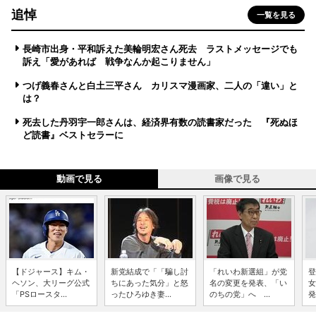
追悼
一覧を見る
長崎市出身・平和訴えた美輪明宏さん死去 ラストメッセージでも
訴え「愛があれば 戦争なんか起こりません」
つげ義春さんと白土三平さん カリスマ漫画家、二人の「違い」と
は？
死去した丹羽宇一郎さんは、経済界有数の読書家だった 『死ぬほ
ど読書』ベストセラーに
動画で見る
画像で見る
【ドジャース】キム・
新党結成で「「騙し討
「れいわ新選組」が党
登
ヘソン、大リーグ公式
ちにあった気分」と怒
名の変更を発表、「い
女
「PSロースタ...
ったひろゆき妻...
のちの党」へ ...
発