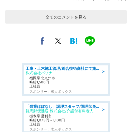
全てのコメントを見る
工事・土木施工管理/総合技術商社にて施工管理のお仕事/即日勤務可/車通勤可/工事・土木施工管理/生産・品質管理
＞
株式会社パソナ
福岡県 北九州市
時給1,506円
正社員
スポンサー：求人ボックス
「残業ほぼなし」調理スタッフ/調理師免許必須/正職員/日勤のみ/介護付き有料老人ホーム/社会保障完備
＞
群馬郵便逓送 株式会社/介護付有料老人ホーム ふる里
栃木県 足利市
時給1,073円～1,100円
正社員
スポンサー：求人ボックス