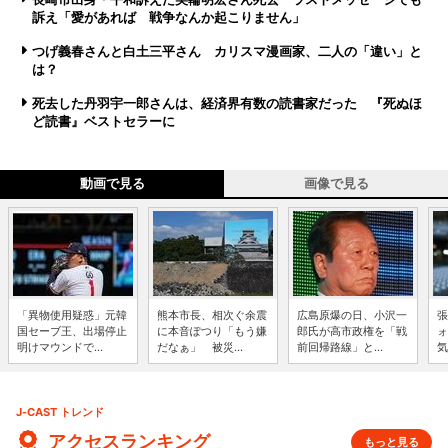
訴え「愛があれば 戦争なんか起こりません」
つげ義春さんと白土三平さん カリスマ漫画家、二人の「違い」と
は？
死去した丹羽宇一郎さんは、経済界有数の読書家だった 『死ぬほ
ど読書』ベストセラーに
動画で見る
画像で見る
「異物使用疑惑」元韓
熊本市長、相次ぐ余震
広島原爆の日、小沢一
張
国セーブ王、出場停止
に本音ぽつり「もう嫌
郎氏が高市政権を「戦
ォ
明けマウンドで...
だなぁ」 被災...
前回帰路線」と...
気
J-CAST トレンド
アクセスランキング
もっと見る