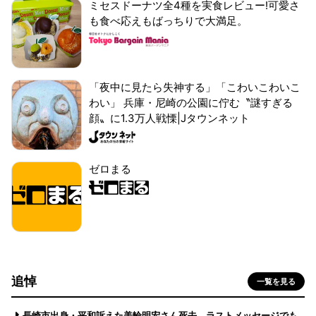
ミセスドーナツ全4種を実食レビュー!可愛さ
も食べ応えもばっちりで大満足。
「夜中に見たら失神する」「こわいこわいこ
わい」 兵庫・尼崎の公園に佇む〝謎すぎる
顔〟に1.3万人戦慄|Jタウンネット
ゼロまる
追悼
一覧を見る
長崎市出身・平和訴えた美輪明宏さん死去 ラストメッセージでも