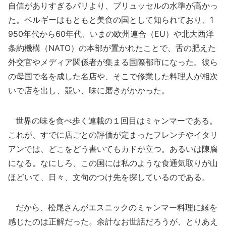
自信がありすぎるパリより、ブリュッセルの水準が高かっ
た。ベルギーはもともと美食の国として知られており、1
950年代から60年代、いまの欧州連合（EU）や北大西洋
条約機構（NATO）の本部が置かれたことで、舌の肥えた
外交官やメディア関係者が集まる国際都市になった。彼ら
の母国で名を成した名店や、そこで修業した料理人が相次
いで店を出し、競い、味に磨きがかかった。
世界の味を食べ歩く連載の１回目はミャンマーである。
これが、すでに店ごとの評価が定まったフレンチやイタリ
アンでは、どこをどう書いてもカドが立つ。あるいは陳腐
になる。なにしろ、この国には私のような食通気取りが山
ほどいて、日々、文句のつけ先を探しているのである。
だから、松尾さんがエスニックのミャンマー料理に縁を
感じたのは正解だった。余計なお世話だろうが、とりあえ