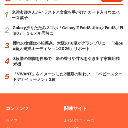
米津玄師さんがイラストと文章を手がけたカード入りウエハ
ース菓子
Galaxy折りたたみスマホ「Galaxy Z Fold8 Ultra／Fold8／Fl
ip8」 3モデル同時に
憧れの女優は小松菜奈、大阪の16歳がグランプリに 「bijou
x新人発掘オーディション2026」リポート
3段階の制御を自動で 米の香りや甘みを引き出す家庭用精
米機
「VIVANT」をイメージした2種類の味わい 「ベビースター
ドデカイラーメン」2種
コンテンツ
関連サイト
ライフ
J-CASTニュース