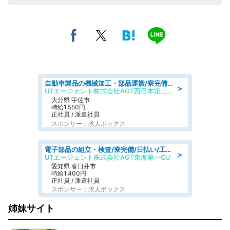
自動車製品の機械加工・部品運搬/寮完備/日払い/工場・製造
＞
UTエージェント株式会社AGT西日本第二CU
大分県 宇佐市
時給1,550円
正社員 / 派遣社員
スポンサー：求人ボックス
電子部品の組立・検査/寮完備/日払い/工場・製造
＞
UTエージェント株式会社AGT東海第一CU
愛知県 春日井市
時給1,400円
正社員 / 派遣社員
スポンサー：求人ボックス
姉妹サイト