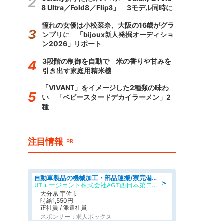
8 Ultra／Fold8／Flip8」 3モデル同時に
憧れの女優は小松菜奈、大阪の16歳がグラ
ンプリに 「bijoux新人発掘オーディショ
ン2026」リポート
3段階の制御を自動で 米の香りや甘みを
引き出す家庭用精米機
「VIVANT」をイメージした2種類の味わ
い 「ベビースタードデカイラーメン」2
種
注目情報
PR
自動車製品の機械加工・部品運搬/寮完備/日払い/工場・製造
＞
UTエージェント株式会社AGT西日本第二CU
大分県 宇佐市
時給1,550円
正社員 / 派遣社員
スポンサー：求人ボックス