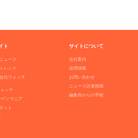
イト
サイトについて
Tニュース
会社案内
Tトレンド
採用情報
ST会社ウォッチ
お問い合わせ
ニュース読者投稿
ウォッチ
編集長からの手紙
ーゲンマニア
ネット
る