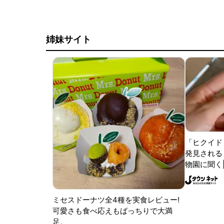
姉妹サイト
「ヒクイド
発見される 
物園に聞く
ミセスドーナツ全4種を実食レビュー!
可愛さも食べ応えもばっちりで大満
足。