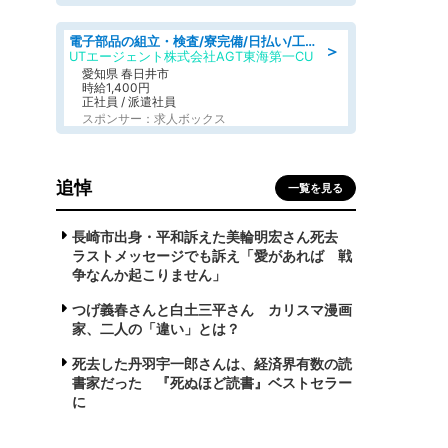
電子部品の組立・検査/寮完備/日払い/工場・製造
＞
UTエージェント株式会社AGT東海第一CU
愛知県 春日井市
時給1,400円
正社員 / 派遣社員
スポンサー：求人ボックス
追悼
一覧を見る
長崎市出身・平和訴えた美輪明宏さん死去
ラストメッセージでも訴え「愛があれば 戦
争なんか起こりません」
つげ義春さんと白土三平さん カリスマ漫画
家、二人の「違い」とは？
死去した丹羽宇一郎さんは、経済界有数の読
書家だった 『死ぬほど読書』ベストセラー
に