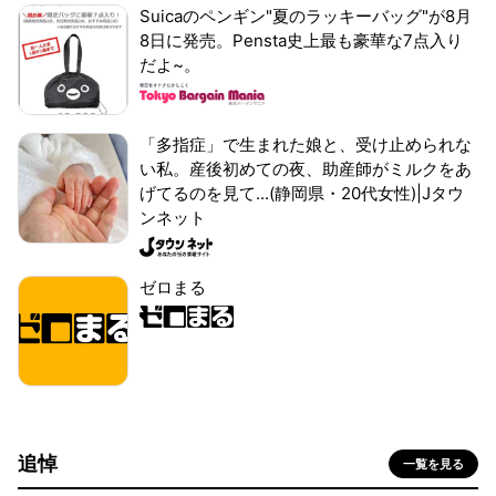
Suicaのペンギン"夏のラッキーバッグ"が8月
8日に発売。Pensta史上最も豪華な7点入り
だよ~。
「多指症」で生まれた娘と、受け止められな
い私。産後初めての夜、助産師がミルクをあ
げてるのを見て...(静岡県・20代女性)|Jタウ
ンネット
ゼロまる
追悼
一覧を見る