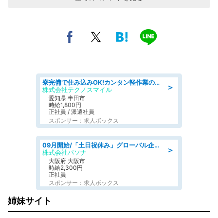
寮完備で住み込みOK!カンタン軽作業のお仕事 denso aichi
＞
株式会社テクノスマイル
愛知県 半田市
時給1,800円
正社員 / 派遣社員
スポンサー：求人ボックス
09月開始/「土日祝休み」グローバル企業での産業保健のお仕事/保健師/高時給/残業なし/服装自由
＞
株式会社パソナ
大阪府 大阪市
時給2,300円
正社員
スポンサー：求人ボックス
姉妹サイト