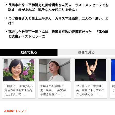
長崎市出身・平和訴えた美輪明宏さん死去 ラストメッセージでも
訴え「愛があれば 戦争なんか起こりません」
つげ義春さんと白土三平さん カリスマ漫画家、二人の「違い」と
は？
死去した丹羽宇一郎さんは、経済界有数の読書家だった 『死ぬほ
ど読書』ベストセラーに
動画で見る
画像で見る
三田寛子、優雅な淡い
加藤茶の45歳年下
フィギュア・中井亜
制
黄色の着物姿で上品な
妻・綾菜、「美文字」
美、華麗にトリプルア
う
たたずまいで ...
手書き勉強ノート...
クセル決める 「...
一
J-CAST トレンド