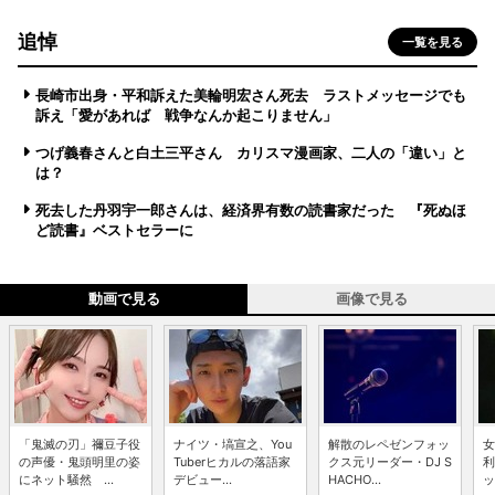
追悼
一覧を見る
長崎市出身・平和訴えた美輪明宏さん死去 ラストメッセージでも
訴え「愛があれば 戦争なんか起こりません」
つげ義春さんと白土三平さん カリスマ漫画家、二人の「違い」と
は？
死去した丹羽宇一郎さんは、経済界有数の読書家だった 『死ぬほ
ど読書』ベストセラーに
動画で見る
画像で見る
「鬼滅の刃」禰豆子役
ナイツ・塙宣之、You
解散のレペゼンフォッ
女
の声優・鬼頭明里の姿
Tuberヒカルの落語家
クス元リーダー・DJ S
利
にネット騒然 ...
デビュー...
HACHO...
ッ