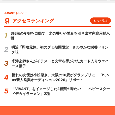
J-CAST トレンド
アクセスランキング
もっと見る
3段階の制御を自動で 米の香りや甘みを引き出す家庭用精米
機
明治「即攻元気」初のグミ期間限定 さわやかな栄養ドリン
ク味
米津玄師さんがイラストと文章を手がけたカード入りウエハ
ース菓子
憧れの女優は小松菜奈、大阪の16歳がグランプリに 「bijo
ux新人発掘オーディション2026」リポート
「VIVANT」をイメージした2種類の味わい 「ベビースター
ドデカイラーメン」2種