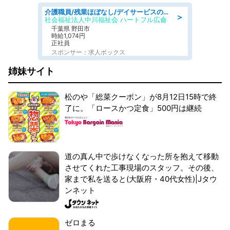
介護職員/残業ほぼなし/デイサービスの介護士
＞
社会福祉法人中川福祉会 ハートフル広侖
千葉県 野田市
時給1,074円
正社員
スポンサー：求人ボックス
姉妹サイト
松のや「総菜クーポン」が8月12日15時で終
了に。「ロースかつ定食」500円は継続
道の真ん中で歩けなくなった所を抱えて移動
させてくれた工事現場のスタッフ。その後、
家まで私を送ると(大阪府・40代女性)|Jタウ
ンネット
ゼロまる