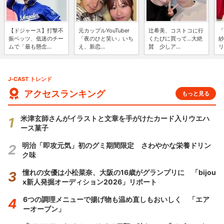
【ドジャース】打撃不
元カップルYouTuber
辻希美、コストコに行
「
振ベッツ、低迷のチー
「夜のひと笑い」いち
くたびに買って...大絶
紗
ムで「最も懸念...
え、新恋...
賛 少しア...
リ
J-CAST トレンド
アクセスランキング
もっと見る
米津玄師さんがイラストと文章を手がけたカード入りウエハ
ース菓子
明治「即攻元気」初のグミ期間限定 さわやかな栄養ドリン
ク味
憧れの女優は小松菜奈、大阪の16歳がグランプリに 「bijou
x新人発掘オーディション2026」リポート
6つの調理メニューで揚げ物も温め直しもおいしく 「エア
ーオーブン」