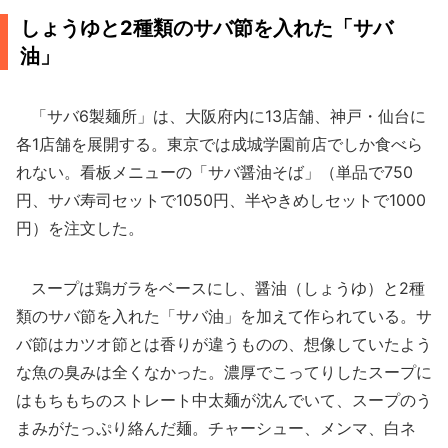
しょうゆと2種類のサバ節を入れた「サバ
油」
「サバ6製麺所」は、大阪府内に13店舗、神戸・仙台に
各1店舗を展開する。東京では成城学園前店でしか食べら
れない。看板メニューの「サバ醤油そば」（単品で750
円、サバ寿司セットで1050円、半やきめしセットで1000
円）を注文した。
スープは鶏ガラをベースにし、醤油（しょうゆ）と2種
類のサバ節を入れた「サバ油」を加えて作られている。サ
バ節はカツオ節とは香りが違うものの、想像していたよう
な魚の臭みは全くなかった。濃厚でこってりしたスープに
はもちもちのストレート中太麺が沈んでいて、スープのう
まみがたっぷり絡んだ麺。チャーシュー、メンマ、白ネ