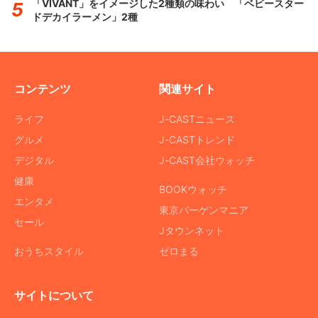
「VIVANT」をイメージした2種類の味わい 「ベビースター
ドデカイラーメン」2種
コンテンツ
関連サイト
ライフ
J-CASTニュース
グルメ
J-CASTトレンド
デジタル
J-CAST会社ウォッチ
健康
BOOKウォッチ
エンタメ
東京バーゲンマニア
セール
Jタウンネット
おうちスタイル
ゼロまる
サイトについて