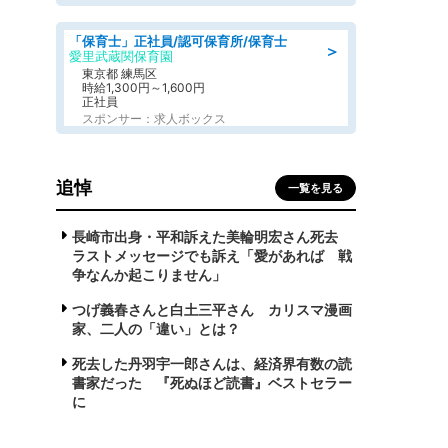
「保育士」正社員/認可保育所/保育士
＞
愛里武蔵関保育園
東京都 練馬区
時給1,300円～1,600円
正社員
スポンサー：求人ボックス
追悼
一覧を見る
長崎市出身・平和訴えた美輪明宏さん死去
ラストメッセージでも訴え「愛があれば 戦
争なんか起こりません」
つげ義春さんと白土三平さん カリスマ漫画
家、二人の「違い」とは？
死去した丹羽宇一郎さんは、経済界有数の読
書家だった 『死ぬほど読書』ベストセラー
に