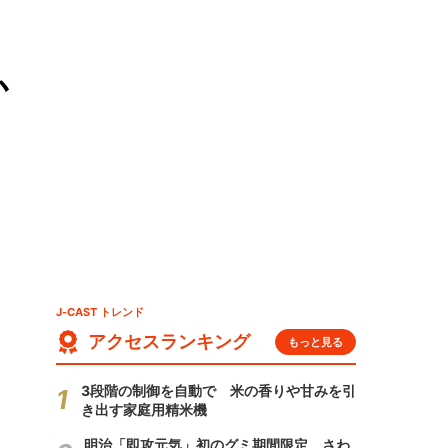
か
J-CAST トレンド
アクセスランキング
もっと見る
3段階の制御を自動で 米の香りや甘みを引
き出す家庭用精米機
明治「即攻元気」初のグミ期間限定 さわ