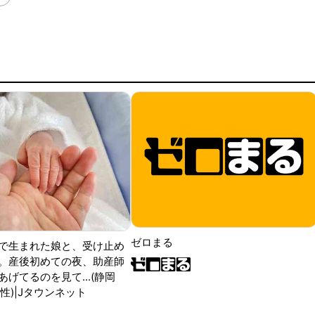
ゼロまる
で生まれた娘と、受け止め
。産後初めての夜、助産師
げてるのを見て...(静岡
性)|Jタウンネット