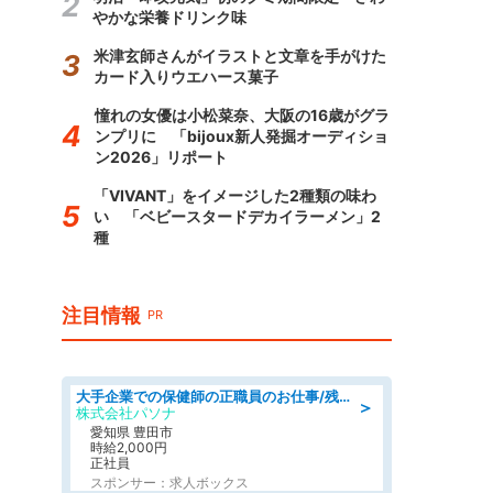
やかな栄養ドリンク味
米津玄師さんがイラストと文章を手がけた
カード入りウエハース菓子
憧れの女優は小松菜奈、大阪の16歳がグラ
ンプリに 「bijoux新人発掘オーディショ
ン2026」リポート
「VIVANT」をイメージした2種類の味わ
い 「ベビースタードデカイラーメン」2
種
注目情報
PR
大手企業での保健師の正職員のお仕事/残業なし/要資格:保健師
＞
株式会社パソナ
愛知県 豊田市
時給2,000円
正社員
スポンサー：求人ボックス