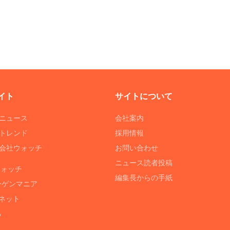
イト
サイトについて
Tニュース
会社案内
Tトレンド
採用情報
ST会社ウォッチ
お問い合わせ
ニュース読者投稿
ウォッチ
編集長からの手紙
ーゲンマニア
ネット
る