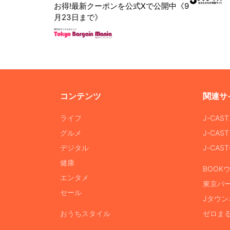
お得!最新クーポンを公式Xで公開中《9
月23日まで》
コンテンツ
関連サ
ライフ
J-CAS
グルメ
J-CAS
デジタル
J-CA
健康
BOOK
エンタメ
東京バ
セール
Jタウン
おうちスタイル
ゼロま