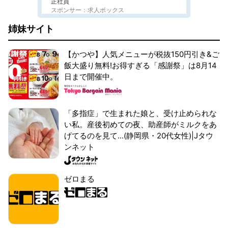
正社員
スポンサー：求人ボックス
姉妹サイト
【かつや】人気メニューが税抜150円引き&ご
飯大盛り無料!お得すぎる「感謝祭」は8月14
日まで開催中。
「多指症」で生まれた娘と、受け止められな
い私。産後初めての夜、助産師がミルクをあ
げてるのを見て...(静岡県・20代女性)|Jタウ
ンネット
ゼロまる