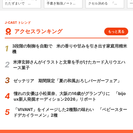
たたずまいで ...
手書き勉強ノート...
クセル決める 「...
一
J-CAST トレンド
アクセスランキング
もっと見る
3段階の制御を自動で 米の香りや甘みを引き出す家庭用精米
機
米津玄師さんがイラストと文章を手がけたカード入りウエハ
ース菓子
ゼッテリア 期間限定「夏の和風おろしバーガーフェア」
憧れの女優は小松菜奈、大阪の16歳がグランプリに 「bijo
ux新人発掘オーディション2026」リポート
「VIVANT」をイメージした2種類の味わい 「ベビースター
ドデカイラーメン」2種