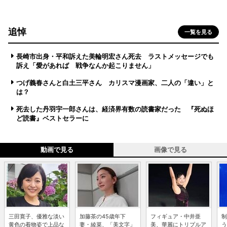
追悼
一覧を見る
長崎市出身・平和訴えた美輪明宏さん死去 ラストメッセージでも
訴え「愛があれば 戦争なんか起こりません」
つげ義春さんと白土三平さん カリスマ漫画家、二人の「違い」と
は？
死去した丹羽宇一郎さんは、経済界有数の読書家だった 『死ぬほ
ど読書』ベストセラーに
動画で見る
画像で見る
三田寛子、優雅な淡い
加藤茶の45歳年下
フィギュア・中井亜
制
黄色の着物姿で上品な
妻・綾菜、「美文字」
美、華麗にトリプルア
う