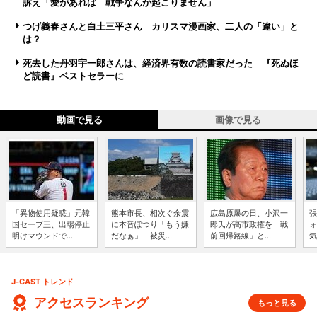
訴え「愛があれば 戦争なんか起こりません」
つげ義春さんと白土三平さん カリスマ漫画家、二人の「違い」と
は？
死去した丹羽宇一郎さんは、経済界有数の読書家だった 『死ぬほ
ど読書』ベストセラーに
動画で見る
画像で見る
「異物使用疑惑」元韓
熊本市長、相次ぐ余震
広島原爆の日、小沢一
張
国セーブ王、出場停止
に本音ぽつり「もう嫌
郎氏が高市政権を「戦
ォ
明けマウンドで...
だなぁ」 被災...
前回帰路線」と...
気
J-CAST トレンド
アクセスランキング
もっと見る