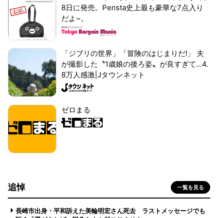
8日に発売。Pensta史上最も豪華な7点入り
だよ~。
「ジブリの世界」「冒険のはじまりだ!」 夫
が撮影した〝1歳娘の後ろ姿〟が良すぎて...4.
8万人感激|Jタウンネット
ゼロまる
追悼
一覧を見る
長崎市出身・平和訴えた美輪明宏さん死去 ラストメッセージでも