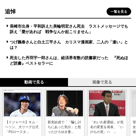
追悼
一覧を見る
長崎市出身・平和訴えた美輪明宏さん死去 ラストメッセージでも
訴え「愛があれば 戦争なんか起こりません」
つげ義春さんと白土三平さん カリスマ漫画家、二人の「違い」と
は？
死去した丹羽宇一郎さんは、経済界有数の読書家だった 『死ぬほ
ど読書』ベストセラーに
動画で見る
画像で見る
【ドジャース】キム・
新党結成で「「騙し討
「れいわ新選組」が党
登
ヘソン、大リーグ公式
ちにあった気分」と怒
名の変更を発表、「い
女
「PSロースタ...
ったひろゆき妻...
のちの党」へ ...
発