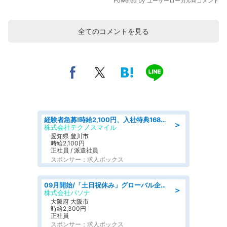
全てのコメントを見る
経験者急募!時給2,100円、入社特典168万円の自動車製造業務/トヨタ自動車/tutumi
＞
株式会社テクノスマイル
愛知県 豊川市
時給2,100円
正社員 / 派遣社員
スポンサー：求人ボックス
09月開始/「土日祝休み」グローバル企業での産業保健のお仕事/保健師/高時給/残業なし/服装自由
＞
株式会社パソナ
大阪府 大阪市
時給2,300円
正社員
スポンサー：求人ボックス