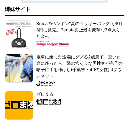
姉妹サイト
Suicaのペンギン"夏のラッキーバッグ"が8月
8日に発売。Pensta史上最も豪華な7点入り
だよ~。
電車に乗った途端にグズる2歳息子。空いた
席に座ったら、隣の怖そうな男性客が息子の
帽子に手を伸ばし(千葉県・40代女性)|Jタウ
ンネット
ゼロまる