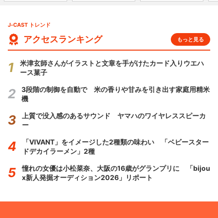
J-CAST トレンド
アクセスランキング
もっと見る
米津玄師さんがイラストと文章を手がけたカード入りウエハ
ース菓子
3段階の制御を自動で 米の香りや甘みを引き出す家庭用精米
機
上質で没入感のあるサウンド ヤマハのワイヤレススピーカ
ー
「VIVANT」をイメージした2種類の味わい 「ベビースター
ドデカイラーメン」2種
憧れの女優は小松菜奈、大阪の16歳がグランプリに 「bijou
x新人発掘オーディション2026」リポート